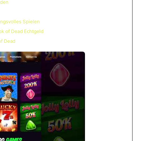
oden
ungsvolles Spielen
ok of Dead Echtgeld
of Dead