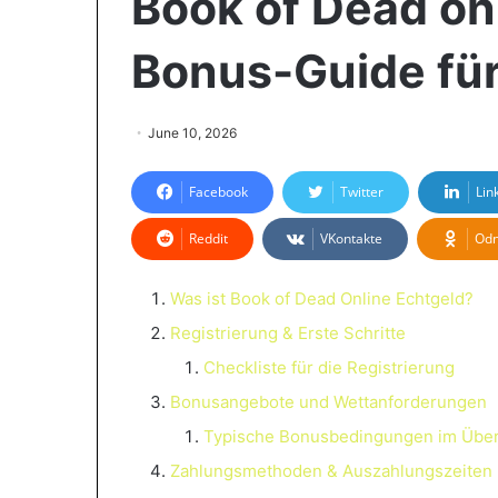
Book of Dead on
Bonus-Guide für
June 10, 2026
Facebook
Twitter
Lin
Reddit
VKontakte
Odn
Was ist Book of Dead Online Echtgeld?
Registrierung & Erste Schritte
Checkliste für die Registrierung
Bonusangebote und Wettanforderungen
Typische Bonusbedingungen im Über
Zahlungsmethoden & Auszahlungszeiten