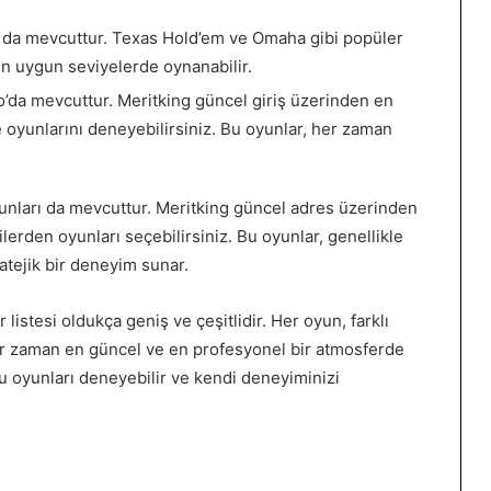
 da mevcuttur. Texas Hold’em ve Omaha gibi popüler
in uygun seviyelerde oynanabilir.
no’da mevcuttur. Meritking güncel giriş üzerinden en
 oyunlarını deneyebilirsiniz. Bu oyunlar, her zaman
yunları da mevcuttur. Meritking güncel adres üzerinden
ilerden oyunları seçebilirsiniz. Bu oyunlar, genellikle
ratejik bir deneyim sunar.
listesi oldukça geniş ve çeşitlidir. Her oyun, farklı
her zaman en güncel ve en profesyonel bir atmosferde
bu oyunları deneyebilir ve kendi deneyiminizi