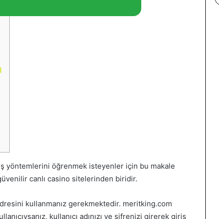
a
riş yöntemlerini öğrenmek isteyenler için bu makale
venilir canlı casino sitelerinden biridir.
 adresini kullanmanız gerekmektedir. meritking.com
ullanıcıysanız, kullanıcı adınızı ve şifrenizi girerek giriş