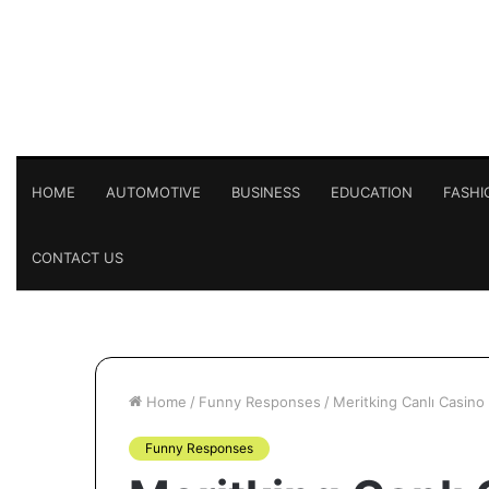
HOME
AUTOMOTIVE
BUSINESS
EDUCATION
FASHI
CONTACT US
Home
/
Funny Responses
/
Meritking Canlı Casino
Funny Responses