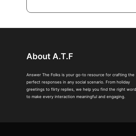
About A.T.F
Answer The Folks is your go-to resource for crafting the
perfect responses in any social scenario. From holiday
greetings to flirty replies, we help you find the right wor
to make every interaction meaningful and engaging.