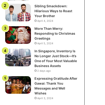
Sibling Smackdown:
Hilarious Ways to Roast
Your Brother
April 4, 2024
More Than Merry:
Responding to Christmas
Greetings
April 5, 2024
In Singapore, Inventory Is
No Longer Just Stock—It’s
One of Your Most Valuable
Business Assets
2 days ago
Expressing Gratitude After
Gawai: Thank You
Messages and Well
Wishes
April 3, 2024