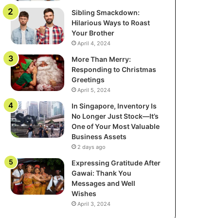
Sibling Smackdown:
Hilarious Ways to Roast
Your Brother
April 4, 2024
More Than Merry:
Responding to Christmas
Greetings
April 5, 2024
In Singapore, Inventory Is
No Longer Just Stock—It’s
One of Your Most Valuable
Business Assets
2 days ago
Expressing Gratitude After
Gawai: Thank You
Messages and Well
Wishes
April 3, 2024