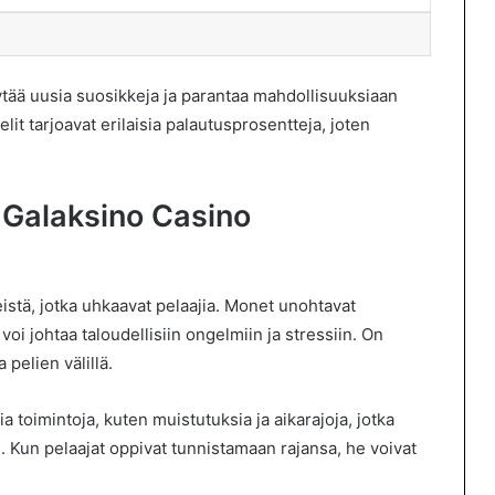
öytää uusia suosikkeja ja parantaa mahdollisuuksiaan
lit tarjoavat erilaisia palautusprosentteja, joten
a Galaksino Casino
istä, jotka uhkaavat pelaajia. Monet unohtavat
voi johtaa taloudellisiin ongelmiin ja stressiin. On
 pelien välillä.
 toimintoja, kuten muistutuksia ja aikarajoja, jotka
. Kun pelaajat oppivat tunnistamaan rajansa, he voivat