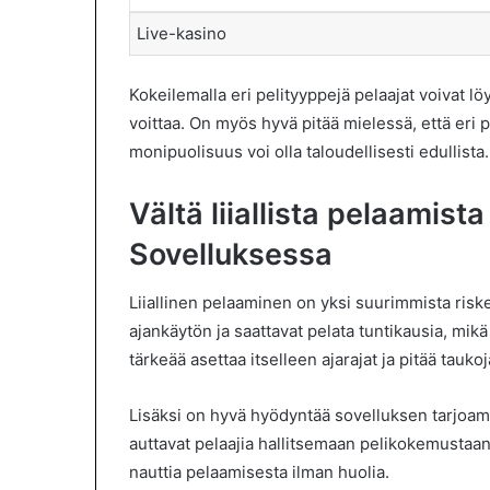
Live-kasino
Kokeilemalla eri pelityyppejä pelaajat voivat l
voittaa. On myös hyvä pitää mielessä, että eri pe
monipuolisuus voi olla taloudellisesti edullista.
Vältä liiallista pelaamist
Sovelluksessa
Liiallinen pelaaminen on yksi suurimmista riske
ajankäytön ja saattavat pelata tuntikausia, mikä 
tärkeää asettaa itselleen ajarajat ja pitää taukoja
Lisäksi on hyvä hyödyntää sovelluksen tarjoamia
auttavat pelaajia hallitsemaan pelikokemustaan
nauttia pelaamisesta ilman huolia.