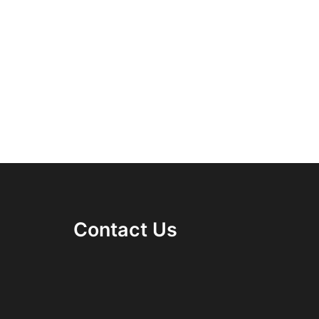
Contact Us