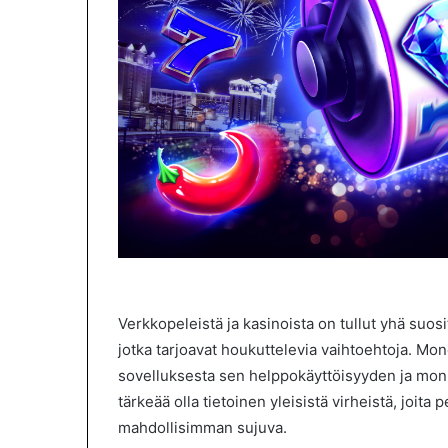
Verkkopeleistä ja kasinoista on tullut yhä suos
jotka tarjoavat houkuttelevia vaihtoehtoja. Mon
sovelluksesta sen helppokäyttöisyyden ja moni
tärkeää olla tietoinen yleisistä virheistä, joita 
mahdollisimman sujuva.