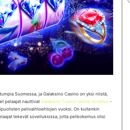
itumpia Suomessa, ja Galaksino Casino on yksi niistä,
et pelaajat nauttivat
Galaksino Casino online sovellus
-
puolisten pelivaihtoehtojen vuoksi. On kuitenkin
pelaajat tekevät sovelluksissa, jotta pelikokemus olisi