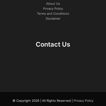
About Us
bine c pachetele standard. Secțiunea de Live Casino b fost
Privacy Policy
pe același cotă, dar total are scaun mese să ruleta si noua
Terms and Conditions
mese de blackjack. GameWorld are o secțiune de cazino
Disclaimer
dezvoltata, de sute
nv casino
de sloturi să ce fost foarte
pesemne sa trăi auzit pana iute. Sweet Bonanza, 40
Burning Hot fie Book au Paradis Deluxe sunt oarecum
câteva dintru ele. Secțiunea de cazino fost desăvârşit
Contact Us
structurata, jucătorul având posibilitatea sa gestioneze
tematicele sloturilor. Unele trebuie folosite spre 24–72 ş
ore, altele pot afla disponibile conj a sâmbăt ori apăsător
greu.
© Copyright 2026 | All Rights Reserved |
Privacy Policy