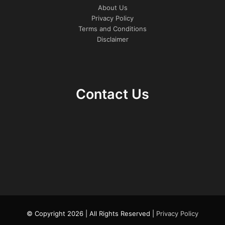
απλή και ασφαλής. Ακολουθήστε τα παρακάτω βήματα
About Us
για να ξεκινήσετε:
Privacy Policy
Terms and Conditions
Disclaimer
Δημιουργία Λογαριασμού:
Επισκεφθείτε την
ιστοσελίδα του καζίνο και εγγραφείτε
συμπληρώνοντας τη φόρμα.
Επιβεβαίωση Στοιχείων:
Επαληθεύστε την
Contact Us
ταυτότητά σας παρέχοντας τα απαραίτητα έγγραφα.
Κατάθεση Χρημάτων:
Επιλέξτε μία από τις
διαθέσιμες μεθόδους κατάθεσης, όπως Visa ή Skrill.
Επιλογή Παιχνιδιού:
Μετά την κατάθεση, επιλέξτε
το παιχνίδι που θέλετε να παίξετε, όπως Blackjack ή
κουλοχέρηδες.
Έναρξη Παιχνιδιού:
Ξεκινήστε να παίζετε και
επωφεληθείτε από τις προσφορές κερδών.
© Copyright 2026 | All Rights Reserved |
Privacy Policy
Γρήγορη και εύκολη διαδικασία εγγραφής.