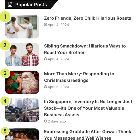
Popular Posts
Per chi preferisce un gioco veloce su smartphone o tablet,
la volatilità bassa‑media del gioco significa che il
Zero Friends, Zero Chill: Hilarious Roasts
moltiplicatore può salire rapidamente, creando esplosioni
April 4, 2024
improvvise di emozione che mantengono le sessioni brevi
ma emozionanti.
Sibling Smackdown: Hilarious Ways to
Roast Your Brother
Poiché la piattaforma è sociale, noterai le puntate degli
April 4, 2024
altri giocatori apparire quasi istantaneamente—uno strato
extra di urgenza che ti spinge ad agire in fretta.
More Than Merry: Responding to
Christmas Greetings
2. Sequenza di Lancio: I Primi
April 5, 2024
Secondi Sono Importanti
In Singapore, Inventory Is No Longer Just
Stock—It’s One of Your Most Valuable
Nel momento in cui premi “Play”, tre semi—uno
Business Assets
dell’operatore e due dei primi giocatori—si combinano per
2 days ago
determinare l’esito del round prima ancora che tu veda
Expressing Gratitude After Gawai: Thank
l’aereo decollare. Questo sistema provabilmente equo
You Messages and Well Wishes