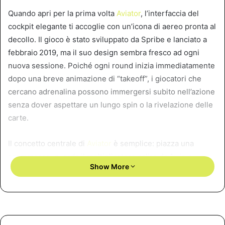
Quando apri per la prima volta
Aviator
, l’interfaccia del
cockpit elegante ti accoglie con un’icona di aereo pronta al
decollo. Il gioco è stato sviluppato da Spribe e lanciato a
febbraio 2019, ma il suo design sembra fresco ad ogni
nuova sessione. Poiché ogni round inizia immediatamente
dopo una breve animazione di “takeoff”, i giocatori che
cercano adrenalina possono immergersi subito nell’azione
senza dover aspettare un lungo spin o la rivelazione delle
carte.
Il concetto centrale di
Aviator
è semplice: piazza una
scommessa, guarda il moltiplicatore salire da 1x in su, e
Show More
decidi quando incassare prima che l’aereo scompaia tra le
nuvole. Questa meccanica premia il pensiero rapido e il
tempismo preciso—proprio ciò che un giocatore ad alta
intensità cerca.