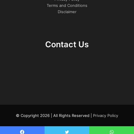
Terms and Conditions
Azione: Premi il pulsante di cash prima che la
Disclaimer
traiettoria dell’aereo cambi.
Il ritmo rapido significa che un singolo errore può
interrompere immediatamente la tua serie—proprio ciò
Contact Us
che mantiene i giocatori ad alta intensità sempre sul
pezzo.
3. I Moltiplicatori Che Fanno o
Sfasciano
Il coefficiente dell’aereo può crescere indefinitamente—
senza limite su quanto possa salire prima di schiantarsi.
Per un giocatore desideroso di grandi vincite, questa
possibilità sembra un cielo aperto pieno di opportunità.
© Copyright 2026 | All Rights Reserved |
Privacy Policy
In pratica, la maggior parte delle sessioni brevi vede i