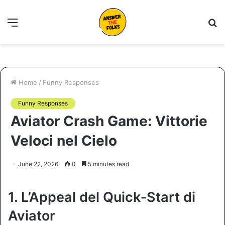
Menu
S
fo
Home
/
Funny Responses
Funny Responses
Aviator Crash Game: Vittorie
Veloci nel Cielo
June 22, 2026
0
5 minutes read
1. L’Appeal del Quick‑Start di
Aviator