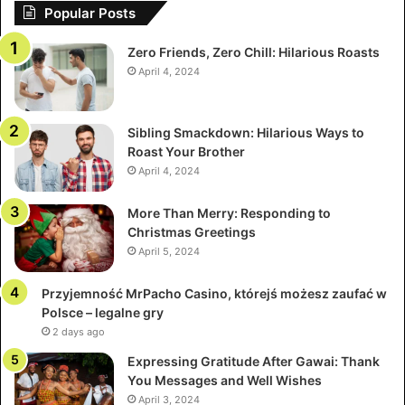
Popular Posts
Da das Ziel sofortige Befriedigung ist, schiebt
BildBet
Top‑Performer wie
Starburst
,
Book of Dead
und
Sweet
Zero Friends, Zero Chill: Hilarious Roasts
Bonanza
auf die Startseite.
April 4, 2024
Dieser Ansatz reduziert Reibungsverluste und sorgt dafür,
dass Spieler immer wieder für schnelle Glücksmomente
Sibling Smackdown: Hilarious Ways to
Roast Your Brother
zurückkehren.
April 4, 2024
2. Mobile‑First Design, das dich
More Than Merry: Responding to
Christmas Greetings
in Bewegung hält
April 5, 2024
Die meisten Quick‑Play-Enthusiasten sind unterwegs.
Przyjemność MrPacho Casino, którejś możesz zaufać w
BildBet
’s browseroptimierte Seite und dedizierte Android‑
Polsce – legalne gry
& iOS‑Apps passen perfekt zu diesem Lebensstil.
2 days ago
Expressing Gratitude After Gawai: Thank
Das mobile Erlebnis ist kein nachträglicher Gedanke mehr;
You Messages and Well Wishes
es ist der primäre Kanal für kurze Ausbrüche.
April 3, 2024