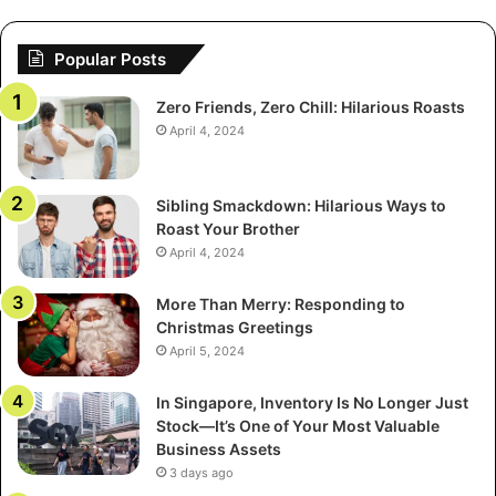
e’tiborga olish lozim. Bu omillar o’yinchilar uchun qulay va
xavfsiz muhit taqdim etishga yordam beradi. Birinchi
Popular Posts
navbatda, kazino litsenziyangizni tekshirish zarur, chunki
bu o’yinlarning qonuniyligini va xavfsizligini ta’minlaydi.
Zero Friends, Zero Chill: Hilarious Roasts
Shuningdek, o’yinlar turlari, bonuslar va
April 4, 2024
foydalanuvchilarga taqdim etiladigan xizmatlar ham
ahamiyatga ega. O’yinchilar uchun ko’p qirrali o’yinlar
tanlovi, tezkor to’lov usullari va foydali hisobotlar
Sibling Smackdown: Hilarious Ways to
Roast Your Brother
muhimdir.
April 4, 2024
Bundan tashqari, kripto kazinolarda tez-tez o’zgarib
More Than Merry: Responding to
turadigan bonuslar va aksiyalar ham o’yinchilar uchun
Christmas Greetings
qiziqarli qo’shimcha imkoniyatlar yaratadi. O’yin tajribasi
April 5, 2024
uchun yanada qulayroq bo’lishi uchun, o’yinchi o’zining
In Singapore, Inventory Is No Longer Just
afzalliklariga mos keladigan kazino platformasini tanlashi
Stock—It’s One of Your Most Valuable
lozim.
Business Assets
3 days ago