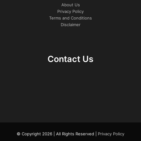
O’yin o’ynash:
Tanlangan o’yinlarga kirib, kripto
About Us
kazinoda o’ynay boshlang.
Privacy Policy
Terms and Conditions
Tez va oddiy hisob yaratish jarayoni.
Disclaimer
Oson ma’lumot tasdiqlash jarayoni.
Kripto valyutalar yordamida tezkor depozit qilish
imkoniyati.
Contact Us
Kripto kazinolarning
imkoniyatlari
Kripto kazinolar o’yinchilarga ko’plab imkoniyatlar taqdim
etadi, ularning ba’zilari quyida keltirilgan:
BO’LIM
NIMA TAKLIF QILADI
ENG YAXSHISI
© Copyright 2026 | All Rights Reserved |
Privacy Policy
O’yinlarni
Klassik va zamonaviy