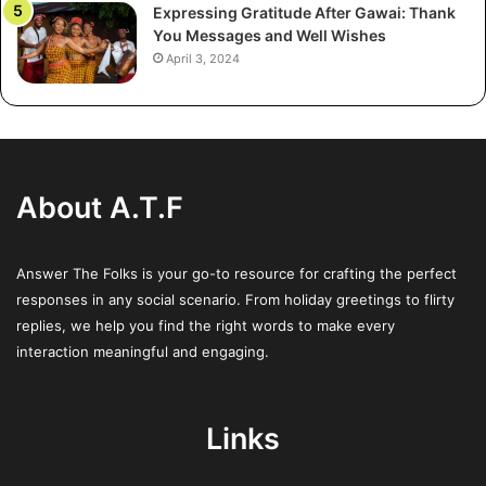
Boshqa qanday boshlash kerak
Expressing Gratitude After Gawai: Thank
You Messages and Well Wishes
Kripto kazinoda o’yin boshlash jarayoni juda oddiy va
April 3, 2024
qulay. Quyida ushbu jarayonni bosqichma-bosqich
ko’rsatadigan ro’yxatni keltiramiz:
Hisob yaratish:
Kripto kazinoga kirish uchun avval
hisob yaratishingiz kerak. Bu jarayon juda tez va
About A.T.F
soddadir.
Ma’lumotlarni tasdiqlash:
Odatda, hisob ochilgandan
Answer The Folks is your go-to resource for crafting the perfect
so’ng, sizdan shaxsiy ma’lumotlarni tasdiqlashingiz
responses in any social scenario. From holiday greetings to flirty
so’raladi.
replies, we help you find the right words to make every
Depozit qo’shish:
Hisobingizga kripto valyuta
interaction meaningful and engaging.
o’tkazmasini amalga oshiring, bu sizga o’yinlarga
kirish huquqini beradi.
Links
O’yin tanlash:
O’zingizga yoqadigan o’yinlar orasidan
tanlang va boshlang.