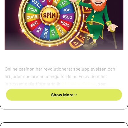
Online casinon har revolutionerat spelupplevelsen och
erbjuder spelare en mängd fördelar. En av de mest
intressanta plattformarna är
21 Casino Online
, som
kombinerar innovation och användarvänlighet. I denna
Show More
artikel kommer vi att utforska de dolda fördelarna med att
spela på sådana nätcasinon.
Fördelar med 21 Casino Online