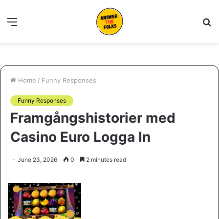
Menu
S
fo
Home
/
Funny Responses
Funny Responses
Framgångshistorier med
Casino Euro Logga In
June 23, 2026
0
2 minutes read