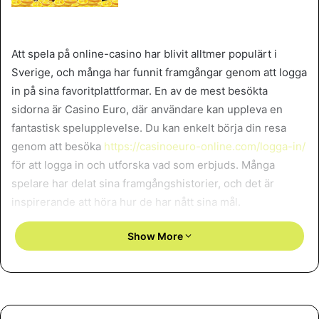
Att spela på online-casino har blivit alltmer populärt i
Sverige, och många har funnit framgångar genom att logga
in på sina favoritplattformar. En av de mest besökta
sidorna är Casino Euro, där användare kan uppleva en
fantastisk spelupplevelse. Du kan enkelt börja din resa
genom att besöka
https://casinoeuro-online.com/logga-in/
för att logga in och utforska vad som erbjuds. Många
spelare har delat sina framgångshistorier, och det är
inspirerande att höra hur de har nått sina mål.
Show More
Framgångshistorier med
Casino Euro Logga In
När man pratar om framgångar på Casino Euro finns det