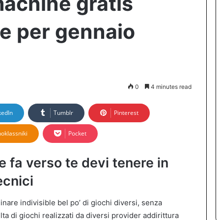
machine gratis
te per gennaio
0
4 minutes read
kedIn
Tumblr
Pinterest
oklassniki
Pocket
e fa verso te devi tenere in
ecnici
nare indivisible bel po’ di giochi diversi, senza
ta di giochi realizzati da diversi provider addirittura