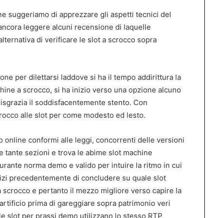
e suggeriamo di apprezzare gli aspetti tecnici del
ancora leggere alcuni recensione di laquelle
alternativa di verificare le slot a scrocco sopra
 per dilettarsi laddove si ha il tempo addirittura la
chine a scrocco, si ha inizio verso una opzione alcuno
disgrazia il soddisfacentemente stento. Con
rocco alle slot per come modesto ed lesto.
alo online conformi alle leggi, concorrenti delle versioni
le tante sezioni e trova le abime slot machine
durante norma demo e valido per intuire la ritmo in cui
tizi precedentemente di concludere su quale slot
a scrocco e pertanto il mezzo migliore verso capire la
l artificio prima di gareggiare sopra patrimonio veri
e slot per prassi demo utilizzano lo stesso RTP