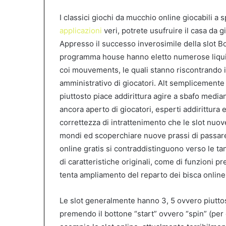
I classici giochi da mucchio online giocabili a s
applicazioni
veri, potrete usufruire il casa da 
Appresso il successo inverosimile della slot Bo
programma house hanno eletto numerose liquidit
coi mouvements, le quali stanno riscontrando 
amministrativo di giocatori. Alt semplicemente i
piuttosto piace addirittura agire a sbafo med
ancora aperto di giocatori, esperti addirittura
correttezza di intrattenimento che le slot nuov
mondi ed scoperchiare nuove prassi di passare
online gratis si contraddistinguono verso le t
di caratteristiche originali, come di funzioni 
tenta ampliamento del reparto dei bisca online 
Le slot generalmente hanno 3, 5 ovvero piutto
premendo il bottone “start” ovvero “spin” (per