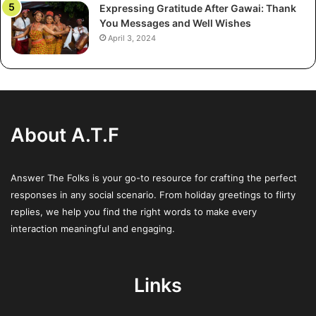
Det finns flera fördelar med att välja ett casino som
Expressing Gratitude After Gawai: Thank
erbjuder No Bonus Casino Bonus. För det första, spelare
You Messages and Well Wishes
kan njuta av en mer transparent spelupplevelse. Utan
April 3, 2024
dolda krav på insättning kan de spela utan att känna sig
begränsade av regler.
Snabbare uttag av vinster
About A.T.F
Ingen risk för att förlora bonusar på grund av
omsättningskrav
Enklare registreringsprocess
Answer The Folks is your go-to resource for crafting the perfect
responses in any social scenario. From holiday greetings to flirty
Dessutom ger det spelare möjlighet att testa olika spel
replies, we help you find the right words to make every
utan att behöva sätta in sina egna pengar. Det är ett bra
interaction meaningful and engaging.
sätt att utforska nya casinon och spel utan att ta onödiga
risker.
Links
Nackdelar med No Bonus