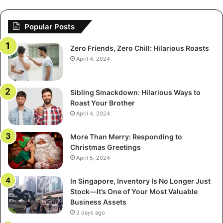
bland online casinon. Istället för att erbjuda en traditionell
bonus med krav på insättning, erbjuder dessa casinon
Popular Posts
spelarna fria spelrundor eller möjlighet att spela utan
Zero Friends, Zero Chill: Hilarious Roasts
insats. Detta kan verka lockande för många, särskilt för
April 4, 2024
dem som är trötta på komplicerade bonusvillkor.
För spelare innebär detta en mer direkt och enklare
Sibling Smackdown: Hilarious Ways to
spelupplevelse. Det eliminerar behovet av att läsa igenom
Roast Your Brother
April 4, 2024
långa villkor och regler, vilket ofta kan vara en källa till
frustration. Genom att erbjuda en enklare väg till spel, kan
More Than Merry: Responding to
spelare fokusera mer på att njuta av spelen snarare än att
Christmas Greetings
oroa sig för bonusvillkor.
April 5, 2024
Fördelar med No Bonus Casino
In Singapore, Inventory Is No Longer Just
Stock—It’s One of Your Most Valuable
Bonus
Business Assets
2 days ago