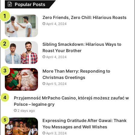
instruktionerna för att återfå åtkomsten. Att hålla dina
Popular Posts
inloggningsuppgifter säkra bör alltid vara en prioritet.
Zero Friends, Zero Chill: Hilarious Roasts
April 4, 2024
Vanliga problem med Nine
Casino Logga In
Sibling Smackdown: Hilarious Ways to
Roast Your Brother
Ibland kan användare stöta på problem när de försöker
April 4, 2024
logga in. Det kan bero på flera faktorer, som tekniska
problem med webbplatsen eller felaktiga
More Than Merry: Responding to
inloggningsuppgifter.
Christmas Greetings
April 5, 2024
Kontrollera din internetanslutning.
Przyjemność MrPacho Casino, którejś możesz zaufać w
Se till att du har den senaste versionen av din
Polsce – legalne gry
webbläsare.
2 days ago
Rensa cache och cookies i din webbläsare.
Expressing Gratitude After Gawai: Thank
You Messages and Well Wishes
Om du fortfarande har problem efter att ha följt dessa
April 3, 2024