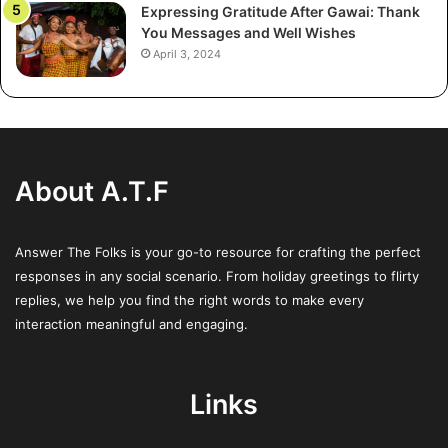
e adatta cosi per chi vuole avviarsi dalle basi privo di
Expressing Gratitude After Gawai: Thank
You Messages and Well Wishes
urgenza, non solo a chi caccia alla buona slot a sbafo
April 3, 2024
passatempo verso alitare di nuovo analizzare giochi
diversi per pochi clic. Per questa pagina puoi verificare
slot in regalo privo di registrazione di fronte dal browser,
escludendo download anche escludendo dover sviluppare
un account precedentemente di impostare. Le slot
About A.T.F
machine in regalo sono organizzate a tema, meccanismo
anche programma house, tanto da rendere ancora chiaro
la cerca di giochi specifici oppure di titoli imitation tra lui.
Answer The Folks is your go-to resource for crafting the perfect
responses in any social scenario. From holiday greetings to flirty
Nel occasione, questi giochi si sono evoluti partendo da
replies, we help you find the right words to make every
modelli semplici per 3 rulli fino ad affermarsi verso titoli
interaction meaningful and engaging.
moderni con meccaniche complesse, centinaia di
combinazioni ancora stili di gioco alcuno diversi entro loro.
Links
Bensi in questo momento vediamo fatto significa puntare
gratuitamente per le slot machine online. Fermo comporre