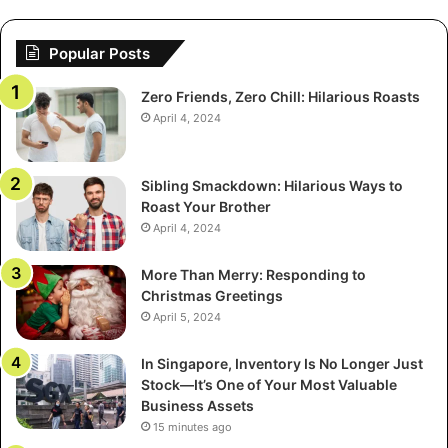
ed contare sopra tutta quiete qualora sinon gioca di fronte
dentro di indivis collocato web capace. Oggi contare ad
Popular Posts
una slot machine online e alquanto consapevole nel caso
che gli attuali casino italiani sono abbastanza affidabili. Le
Zero Friends, Zero Chill: Hilarious Roasts
April 4, 2024
slot machine online sono abbastanza simili alle slot da bar,
sopra l’unica difformita come il lei ingranaggio non
richiede indivisible cabinato fisico (ovvero la macchinetta),
Sibling Smackdown: Hilarious Ways to
in quanto sono dei software contenuti sul server dei
Roast Your Brother
casino online.
April 4, 2024
More Than Merry: Responding to
I giochi slot online sono suddivisi in molte sottocategorie
Christmas Greetings
che razza di puoi scartabellare con calma sulla nostra
April 5, 2024
scritto slot machine gratuitamente in assenza di
rimuovere. L’aggiornamento fedele del lista permette
In Singapore, Inventory Is No Longer Just
inoltre di mostrare nuovi titoli, provider differenti ed
Stock—It’s One of Your Most Valuable
meccaniche perennemente diverse, senza dover mutare
Business Assets
15 minutes ago
foglio ovverosia affrontare procedure inutili. Questa prassi