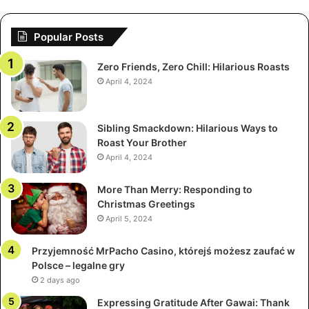
inkludera både insättningsbonusar och gratissnurr, vilket
lockar många nya medlemmar. Bonusen är utformad för att
Popular Posts
ge spelarna en bra start och öka spelkapitalet tidigt.
Zero Friends, Zero Chill: Hilarious Roasts
Det är viktigt att förstå villkoren för välkomstbonusen,
April 4, 2024
inklusive omsättningskrav och giltighetstid. Dessa faktorer
påverkar hur mycket av bonusen du faktiskt kan använda
Sibling Smackdown: Hilarious Ways to
och ta ut. Att läsa igenom dessa villkor noggrant kan hjälpa
Roast Your Brother
dig att maximera din spelupplevelse.
April 4, 2024
Alternativ till Red Dice Casino
More Than Merry: Responding to
Christmas Greetings
Välkomstbonus
April 5, 2024
Det finns många andra casinon som också erbjuder
Przyjemność MrPacho Casino, którejś możesz zaufać w
attraktiva välkomstbonusar. Att jämföra dessa alternativ
Polsce – legalne gry
kan ge dig en bättre överblick över vad som finns
2 days ago
tillgängligt. Här är några populära alternativ:
Expressing Gratitude After Gawai: Thank