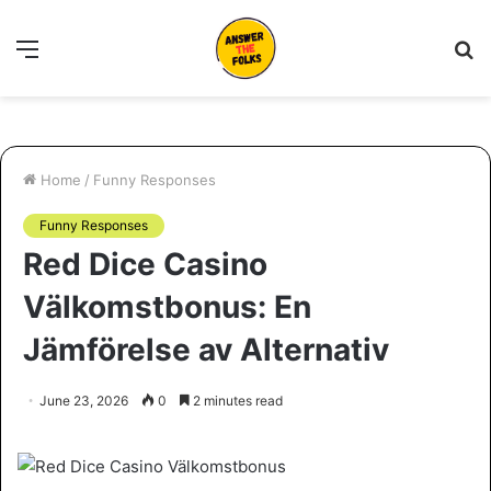
Menu
S
fo
Home
/
Funny Responses
Funny Responses
Red Dice Casino
Välkomstbonus: En
Jämförelse av Alternativ
June 23, 2026
0
2 minutes read