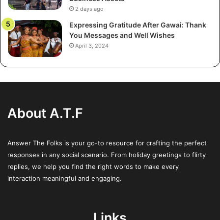
instantanée.
2 days ago
Fire in the Hole 3
– Combine des symboles
Expressing Gratitude After Gawai: Thank
You Messages and Well Wishes
classiques avec un bonus round rapide.
April 3, 2024
Big Stack Lumberjack
– Une machine à sous à haute
volatilité qui récompense les joueurs audacieux avec
des pics rapides.
Mask Treasure
– Présente un cycle de free‑spin
court qui ressemble à un sprint.
About A.T.F
Chacun de ces jeux offre un mélange de free spins,
multiplicateurs et déclencheurs de bonus instantanés qui
Answer The Folks is your go-to resource for crafting the perfect
maintiennent le rythme soutenu.
responses in any social scenario. From holiday greetings to flirty
replies, we help you find the right words to make every
interaction meaningful and engaging.
3. Timing de la Décision : Un
Clic, Un Spin
Links