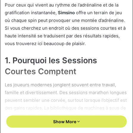
Pour ceux qui vivent au rythme de l’adrénaline et de la
gratification instantanée,
Simsino
offre un terrain de jeu
où chaque spin peut provoquer une montée d’adrénaline.
Si vous cherchez un endroit où des sessions courtes et à
haute intensité se traduisent par des résultats rapides,
vous trouverez ici beaucoup de plaisir.
1. Pourquoi les Sessions
Courtes Comptent
Les joueurs modernes jonglent souvent entre travail,
famille et divertissement. Des sessions marathon longues
peuvent sembler une corvée, surtout lorsque l’objectif est
des gains rapides. La bibliothèque de machines à sous de
Simsino
est conçue pour accueillir des impulsions de jeu
Show More
—pensez à des boucles de 5 minutes qui maintiennent le
cœur en alerte.