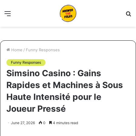
Menu
S
fo
Home
/
Funny Responses
Funny Responses
Simsino Casino : Gains
Rapides et Machines à Sous
Haute Intensité pour le
Joueur Pressé
June 27, 2026
0
4 minutes read