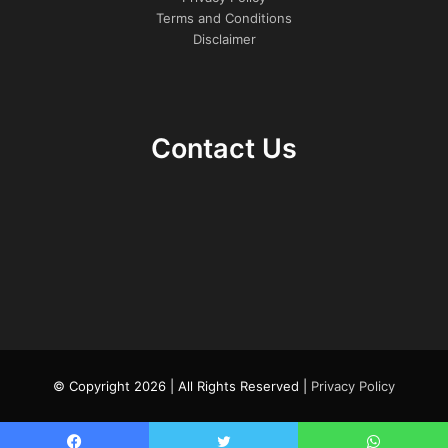
Unterhaltungsmöglichkeiten. Von klassischen
Terms and Conditions
Disclaimer
Spielautomaten bis hin zu aufregenden Tischspielen ist
für jeden Geschmack etwas dabei. Die Spiele wurden für
mobile Geräte optimiert, sodass Sie keine Kompromisse
bei Grafik oder Spielspaß eingehen müssen.
Contact Us
Beliebte Spielautomaten-Kategorien
Jackpot-Slots mit progressiven Gewinnen
Karten- und Tischspiele wie Blackjack und Roulette
Live-Casino-Spiele mit echten Dealern
Besonders hervorzuheben ist die Vielfalt der Slots, die
von Top-Softwareanbietern stammen und ständig
aktualisiert werden. Spieler können sich auf innovative
Features, spannende Bonusrunden und die Chance auf
© Copyright 2026 | All Rights Reserved |
Privacy Policy
große Gewinne freuen. Auch Fans von Brettspielen finden
eine gute Auswahl, die das mobile Angebot abrundet und