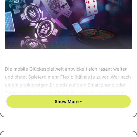
Die mobile Glücksspielwelt entwickelt sich rasant weiter
und bietet Spielern mehr Flexibilität als je zuvor. Wer nach
einem erstklassigen Erlebnis auf dem Smartphone oder
Tablet sucht, wird schnell auf die innovativen Angebote
stoßen. Eines dieser Top-Angebote, das aktuell für
Show More
Aufsehen sorgt, ist die
Stelario Casino Deutschland app
,
die ein nahtloses Spielerlebnis verspricht. Diese mobile
Lösung ist darauf ausgelegt, den Zugang zu Ihren
Lieblingsspielen zu vereinfachen und gleichzeitig eine