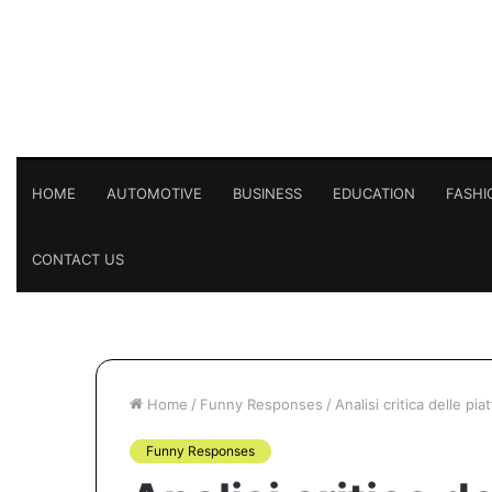
HOME
AUTOMOTIVE
BUSINESS
EDUCATION
FASHI
CONTACT US
Home
/
Funny Responses
/
Analisi critica delle p
Funny Responses