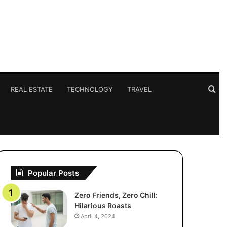
Se
REAL ESTATE
TECHNOLOGY
TRAVEL
for
Popular Posts
Zero Friends, Zero Chill:
Hilarious Roasts
April 4, 2024