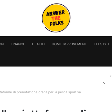
ON
FINANCE
HEALTH
HOME IMPROVEMENT
LIFESTYLE
iattaforme di prenotazione oraria per la pesca sportiva