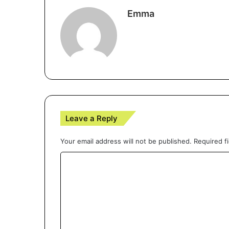
Emma
Leave a Reply
Your email address will not be published.
Required f
C
o
m
m
e