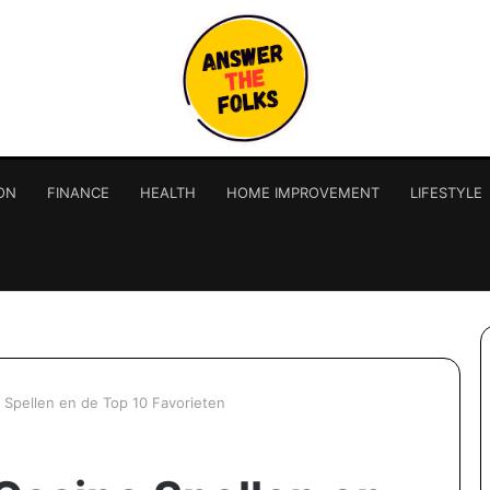
ON
FINANCE
HEALTH
HOME IMPROVEMENT
LIFESTYLE
 Spellen en de Top 10 Favorieten