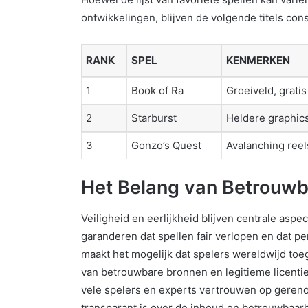
ontwikkelingen, blijven de volgende titels cons
RANK
SPEL
KENMERKEN
1
Book of Ra
Groeiveld, grati
2
Starburst
Heldere graphics
3
Gonzo’s Quest
Avalanching reel
Het Belang van Betrouwb
Veiligheid en eerlijkheid blijven centrale aspec
garanderen dat spellen fair verlopen en dat 
maakt het mogelijk dat spelers wereldwijd toeg
van betrouwbare bronnen en legitieme licenti
vele spelers en experts vertrouwen op gereno
transparant is over de inhoud en betrouwbaarh