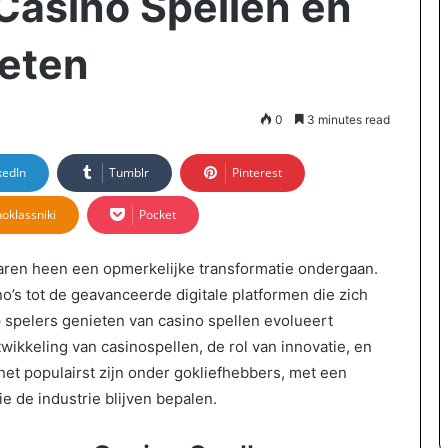
 Casino Spellen en
ieten
0
3 minutes read
kedIn
Tumblr
Pinterest
oklassniki
Pocket
aren heen een opmerkelijke transformatie ondergaan.
no’s tot de geavanceerde digitale platformen die zich
 spelers genieten van casino spellen evolueert
ntwikkeling van casinospellen, de rol van innovatie, en
et populairst zijn onder gokliefhebbers, met een
e de industrie blijven bepalen.