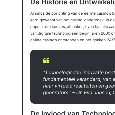
De Historie en Ontwikkel
Al sinds de oprichting van de eerste casino’s
kern geweest van het casino-onderzoek. In de
populairste keuzes, afhankelijk van fysieke aa
van digitale technologieën begin jaren 2000 on
online casino’s ontstonden en het gokken 24/7 
“Technologische innovatie hee
fundamenteel veranderd, van
naar virtuele realiteiten en 
generators.” – Dr. Eva Jansen, 
De Invloed van Technolog