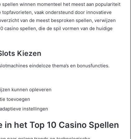
 spellen winnen momenteel het meest aan populariteit
e topfavorieten, vaak ondersteund door innovatieve
 overzicht van de meest besproken spellen, verwijzen
0 casino spellen, die de spil vormen van de huidige
Slots Kiezen
slotmachines eindeloze thema’s en bonusfuncties.
rijzen kunnen opleveren
ctie toevoegen
adaptieve instellingen
 in het Top 10 Casino Spellen
ëren naar gelang trends en technologische