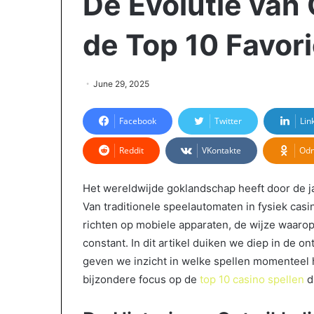
De Evolutie van
de Top 10 Favor
June 29, 2025
Facebook
Twitter
Lin
Reddit
VKontakte
Odn
Het wereldwijde goklandschap heeft door de j
Van traditionele speelautomaten in fysiek casi
richten op mobiele apparaten, de wijze waarop
constant. In dit artikel duiken we diep in de o
geven we inzicht in welke spellen momenteel h
bijzondere focus op de
top 10 casino spellen
di