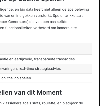
ligentie, en big data heeft niet alleen de spelbeleving
eid van online gokken versterkt. Spelontwikkelaars
er Generators) die voldoen aan strikte
en functionaliteiten verbeterd om immersie te
ntie en eerlijkheid, transparante transacties
rvaringen, real-time strategieadvies
n on-the-go spelen
llen van dit Moment
klassiekers zoals slots, roulette, en blackjack de