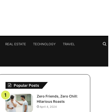
Se
REAL ESTATE
TECHNOLOGY
TRAVEL
for
Popular Posts
Zero Friends, Zero Chill:
Hilarious Roasts
April 4, 2024