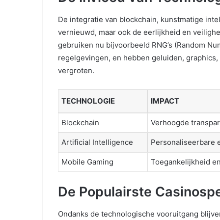
De integratie van blockchain, kunstmatige intel
vernieuwd, maar ook de eerlijkheid en veiligh
gebruiken nu bijvoorbeeld RNG’s (Random Numb
regelgevingen, en hebben geluiden, graphics, 
vergroten.
TECHNOLOGIE
IMPACT
Blockchain
Verhoogde transpara
Artificial Intelligence
Personaliseerbare e
Mobile Gaming
Toegankelijkheid e
De Populairste Casinospe
Ondanks de technologische vooruitgang blijven 