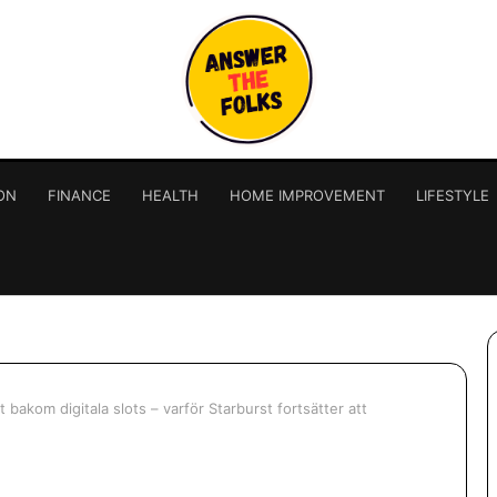
ON
FINANCE
HEALTH
HOME IMPROVEMENT
LIFESTYLE
 bakom digitala slots – varför Starburst fortsätter att