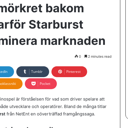
 mörkret bakom
varför Starburst
dominera marknaden
0
2 minutes read
kedIn
Tumblr
Pinterest
oklassniki
Pocket
inospel är förståelsen för vad som driver spelare att
 både utvecklare och operatörer. Bland de många titlar
rst
från NetEnt en oöverträffad framgångssaga.