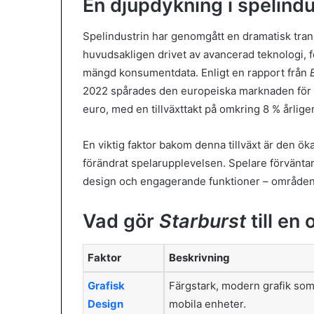
En djupdykning i spelind
Spelindustrin har genomgått en dramatisk tra
huvudsakligen drivet av avancerad teknologi, 
mängd konsumentdata. Enligt en rapport från
2022 spårades den europeiska marknaden för on
euro, med en tillväxttakt på omkring 8 % årlige
En viktig faktor bakom denna tillväxt är den ökad
förändrat spelarupplevelsen. Spelare förväntar s
design och engagerande funktioner – områden 
Vad gör
Starburst
till en
Faktor
Beskrivning
Grafisk
Färgstark, modern grafik som 
Design
mobila enheter.