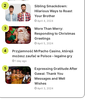
Sibling Smackdown:
Hilarious Ways to Roast
Your Brother
April 4, 2024
More Than Merry:
Responding to Christmas
Greetings
April 5, 2024
Przyjemność MrPacho Casino, którejś
możesz zaufać w Polsce – legalne gry
1 day ago
Expressing Gratitude After
Gawai: Thank You
Messages and Well
Wishes
April 3, 2024