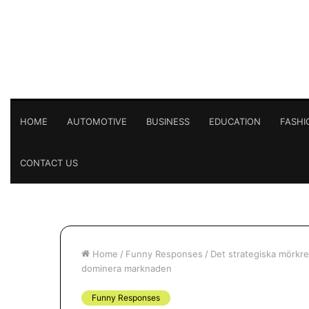
HOME
AUTOMOTIVE
BUSINESS
EDUCATION
FASHI
CONTACT US
Home
/
Funny Responses
/
Det strategiska mörkret
dominera marknaden
Funny Responses