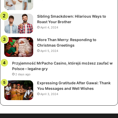
onderscheidt zich door de kwalitatieve graphics,
veranderlijke bewegende beelden en een goed
Sibling Smackdown: Hilarious Ways to
gestructureerde indeling die spelers aantrekt. Elk
Roast Your Brother
element, van de symbolen tot de achtergrondafbeelding,
April 4, 2024
is zorgvuldig gemaakt om de algehele esthetiek te
verbeteren en onze aandacht gedurende de hele
More Than Merry: Responding to
speelsessie vast te houden.
Christmas Greetings
April 5, 2024
Bovendien speelt de strategische integratie van
Przyjemność MrPacho Casino, którejś możesz zaufać w
onderwerpen en geluidseffecten een cruciale rol bij het
Polsce – legalne gry
vergroten van de engagement van de speler. Dit zorgt
2 days ago
ervoor dat we geconcentreerd en betrokken blijven, wat
Expressing Gratitude After Gawai: Thank
leidt tot uitgebreidere speeltijden en herhaalde bezoeken.
You Messages and Well Wishes
De gebruikersinterface is gebruiksvriendelijk en
April 3, 2024
eenvoudig te navigeren, wat ons totale spelplezier verder
verbetert. Al deze elementen van het spelontwerp
tezamen creëren een aantrekkelijke en vervullende