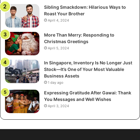
την αλληλεπίδραση και το ενδιαφέρον.
Sibling Smackdown: Hilarious Ways to
Τεχνολογίες blockchain και ασφαλείας:
Ασφαλείς
Roast Your Brother
τεχνολογίες που διασφαλίζουν δίκαια αποτελέσματα
April 4, 2024
και διαφάνεια.
More Than Merry: Responding to
Christmas Greetings
Ο ρόλος των θεμάτων και του
April 5, 2024
περιεχομένου στις ψηφιακές
In Singapore, Inventory Is No Longer Just
επιλογές
Stock—It’s One of Your Most Valuable
Business Assets
Η θεματολογία και η περιεχομενική ποικιλομορφία
1 day ago
αποτελούν βασικό παράγοντα επιτυχίας των σύγχρονων
Expressing Gratitude After Gawai: Thank
slots. Τα παιχνίδια με θεματικές ταινιών, ιστορικών
You Messages and Well Wishes
γεγονότων ή πολιτιστικών στοιχείων προσελκύουν
April 3, 2024
ποικίλα κοινά και ενισχύουν την αφοσίωση. Επιπλέον, η
ενσωμάτωση πληροφοριών και η προσφορά
εκπαιδευτικών περιεχομένων στη συγκεκριμένη αγορά
κάνουν τις ψηφιακές πλατφόρμες όχι μόνο ψυχαγωγικές