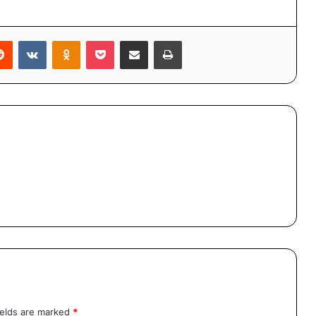
erest
Reddit
VKontakte
Odnoklassniki
Pocket
Share via Email
Print
ields are marked
*