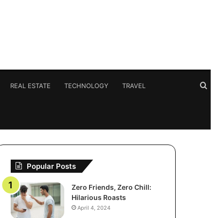
Se
REAL ESTATE
TECHNOLOGY
TRAVEL
for
Popular Posts
Zero Friends, Zero Chill:
Hilarious Roasts
April 4, 2024