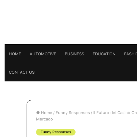
HOME
AUTOMOTIVE
BUSINESS
EDUCATION
FASHI
CONTACT US
Home
/
Funny Responses
/
Il Futuro dei Casinò On
Mercado
Funny Responses