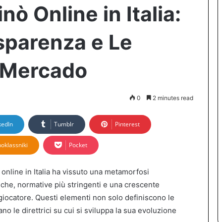
nò Online in Italia:
sparenza e Le
 Mercado
0
2 minutes read
kedIn
Tumblr
Pinterest
oklassniki
Pocket
o online in Italia ha vissuto una metamorfosi
iche, normative più stringenti e una crescente
 giocatore. Questi elementi non solo definiscono le
o le direttrici su cui si sviluppa la sua evoluzione