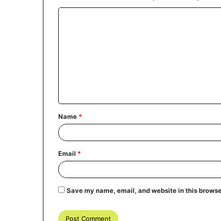
C
o
m
m
e
n
t
Name
*
*
Email
*
Save my name, email, and website in this browse