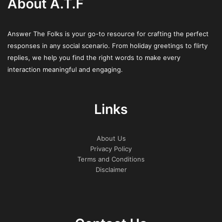
About A.T.F
“Le recensioni di Fishing Time
Italia rappresentano uno strumento
Answer The Folks is your go-to resource for crafting the perfect
prezioso per i pescatori italiani che
responses in any social scenario. From holiday greetings to flirty
cercano qualità e affidabilità nel
replies, we help you find the right words to make every
settore, offrendo un quadro
interaction meaningful and engaging.
dettagliato che aiuta a fare scelte
consapevoli.”
Links
Perché scegliere le recensioni
About Us
specializzate
Privacy Policy
Terms and Conditions
Disclaimer
CARATTERISTICA
VANTAGGI
Analisi dettagliate di prodotti e
Completezza
servizi, con dati tecnici e feedback