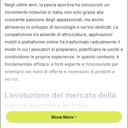
Negli ultimi anni, la pesca sportiva ha conosciuto un
incremento notevole in Italia, non solo grazie alla
crescente passione degli appassionati, ma anche
attraverso lo sviluppo di tecnologie e servizi dedicati. La
competizione tra aziende di attrezzature, applicazioni
mobili e piattaforme online ha trasformato radicalmente il
modo in cui i pescatori si preparano, pianificano le uscite e
condividono le proprie esperienze. In questo contesto, è
fondamentale affidarsi a fonti esperte e riconosciute per
orientarsi nel mare di offerte e recensioni di prodotti e
servizi.
L’evoluzione del mercato della
pesca sportiva in Italia
Show More
Tra le attività ricreative più praticate nel nostro Paese, la
pesca sportiva si distingue per il suo equilibrio tra natura,