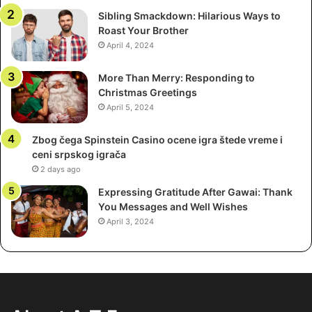
Sibling Smackdown: Hilarious Ways to
Roast Your Brother
Fishing Time recensione
:
April 4, 2024
Analisi e approfondimenti
More Than Merry: Responding to
Christmas Greetings
Per i pescatori italiani, affidarsi a una guida esperta può
April 5, 2024
fare la differenza tra una uscita riuscita e una delusione. La
Fishing Time recensione si distingue per la sua
Zbog čega Spinstein Casino ocene igra štede vreme i
autorevolezza nel recensire una vasta gamma di servizi,
ceni srpskog igrača
tra cui attrezzature, applicazioni, eventi e servizi di
2 days ago
accompagnamento. La piattaforma si impegna a garantire
Expressing Gratitude After Gawai: Thank
trasparenza, condividendo valutazioni basate su criteri
You Messages and Well Wishes
come funzionalità, rapporto qualità/prezzo, durata e
April 3, 2024
feedback della community.