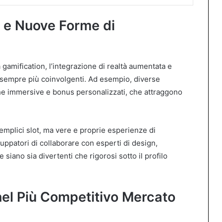
 e Nuove Forme di
 gamification, l’integrazione di realtà aumentata e
ze sempre più coinvolgenti. Ad esempio, diverse
he immersive e bonus personalizzati, che attraggono
semplici slot, ma vere e proprie esperienze di
luppatori di collaborare con esperti di design,
siano sia divertenti che rigorosi sotto il profilo
i nel Più Competitivo Mercato