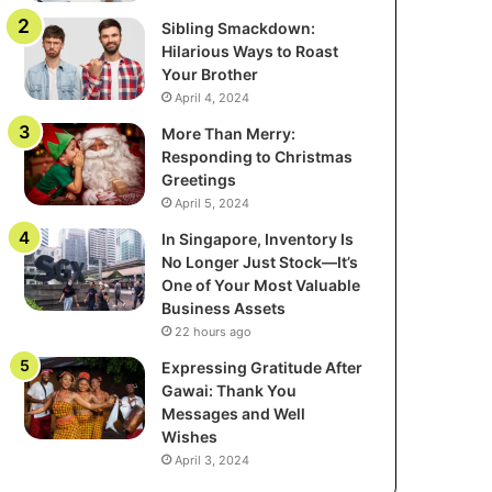
Sibling Smackdown:
Hilarious Ways to Roast
Your Brother
April 4, 2024
More Than Merry:
Responding to Christmas
Greetings
April 5, 2024
In Singapore, Inventory Is
No Longer Just Stock—It’s
One of Your Most Valuable
Business Assets
22 hours ago
Expressing Gratitude After
Gawai: Thank You
Messages and Well
Wishes
April 3, 2024