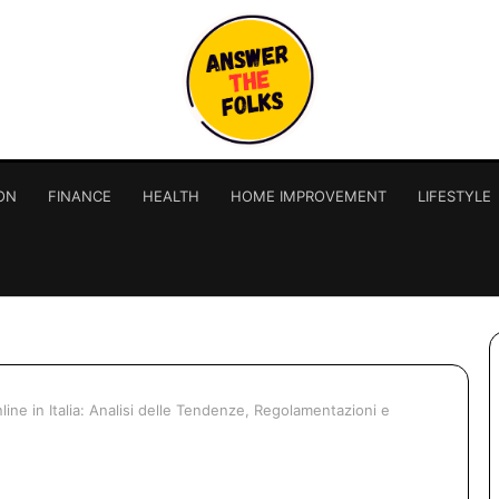
ON
FINANCE
HEALTH
HOME IMPROVEMENT
LIFESTYLE
nline in Italia: Analisi delle Tendenze, Regolamentazioni e