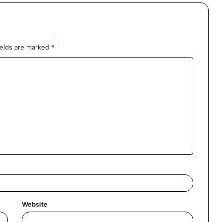
ields are marked
*
Website