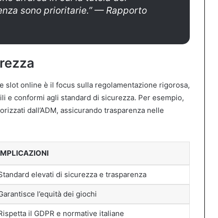
enza sono prioritarie.” —
Rapporto
rezza
lle slot online è il focus sulla regolamentazione rigorosa,
ili e conformi agli standard di sicurezza. Per esempio,
utorizzati dall’ADM, assicurando trasparenza nelle
IMPLICAZIONI
Standard elevati di sicurezza e trasparenza
Garantisce l’equità dei giochi
Rispetta il GDPR e normative italiane