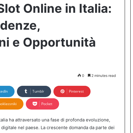
lot Online in Italia:
ndenze,
i e Opportunità
0
2 minutes read
kedIn
Tumblr
Pinterest
oklassniki
Pocket
n Italia ha attraversato una fase di profonda evoluzione,
o digitale nel paese. La crescente domanda da parte dei