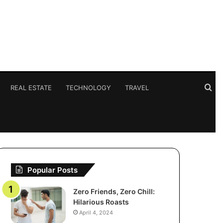
Se
REAL ESTATE
TECHNOLOGY
TRAVEL
for
Popular Posts
Zero Friends, Zero Chill:
Hilarious Roasts
April 4, 2024