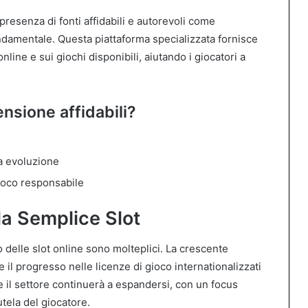
presenza di fonti affidabili e autorevoli come
damentale. Questa piattaforma specializzata fornisce
nline e sui giochi disponibili, aiutando i giocatori a
ensione affidabili?
a evoluzione
gioco responsabile
 la Semplice Slot
 delle slot online sono molteplici. La crescente
 il progresso nelle licenze di gioco internationalizzati
 il settore continuerà a espandersi, con un focus
utela del giocatore.