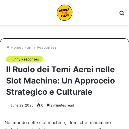
Menu
S
fo
Home
/
Funny Responses
Funny Responses
Il Ruolo dei Temi Aerei nelle
Slot Machine: Un Approccio
Strategico e Culturale
June 29, 2025
0
2 minutes read
Nel mondo delle slot machine, i temi che richiamano