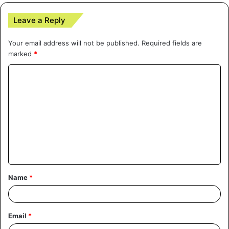
collettivo.
Leave a Reply
Oggi, questa tendenza si è evoluta, spinta dall’interesse
per giochi tematici più realistici e coinvolgenti, con
Your email address will not be published.
Required fields are
marked
*
grafiche dettagliate e simboli che richiamano aeroplani
classici, jet moderni, aeroporti e scene di volo
C
panoramiche. La tecnologia ha permesso anche di
o
integrare simulatori di volo e effetti audio 3D, migliorando
m
l’esperienza sensoriale degli utenti.
m
e
Il Valore Culturale e Psicologico
n
Dietro i Temi Aerei
t
Name
*
Gli aeroplani, soprattutto i biplani, rappresentano simboli
*
di libertà, avventura e scoperta. Nel contesto delle slot,
questi simboli alimentano un senso di escapismo: i
Email
*
giocatori si immergono virtualmente in ambientazioni