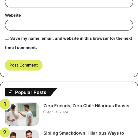
esotiche o storiche, aumentando il coinvolgimento e la
fidelizzazione. Sono anche immagini che richiamano
Website
un’epoca romantica dell’aviazione, facendo leva sul
desiderio di ricordo e nostalgia.
Save my name, email, and website in this browser for the next
time I comment.
“Le slot tematiche aerei non sono
semplici giochi di fortuna: sono
narrazioni visive che trasmettono
emozioni e valori universali come il
Popular Posts
coraggio e l’esplorazione.” —
Esperto di ludologia digitale
Zero Friends, Zero Chill: Hilarious Roasts
April 4, 2024
Analisi di un Caso di
Sibling Smackdown: Hilarious Ways to