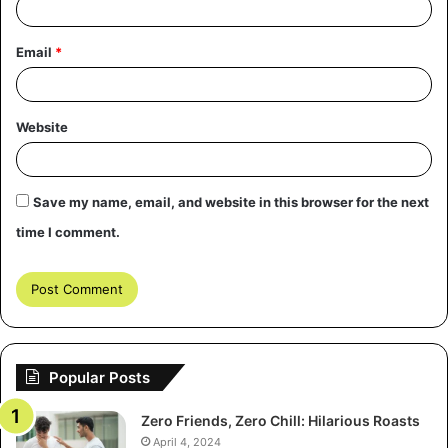
Ridurre le barriere all’ingresso
: incentivando la prova
gratuita di slot e altri giochi popolari.
Email
*
Incrementare il coinvolgimento
: offrendo
un’esperienza diretta delle potenzialità del casinò.
Website
Costruire fedeltà
: convertendo gli utenti in clienti
abituali con ulteriori promozioni a pagamento.
Save my name, email, and website in this browser for the next
Dati e Analisi delle Tendenze
time I comment.
PROFITTO
NUMERO DI
PERCENTUALE
STIMATO
NUOVE
DI
DEL
ANNO
PROMOZIONI
CONVERSIONE
SETTORE
SENZA
MEDIA
(MILIARDI
Popular Posts
DEPOSITO
€)
Zero Friends, Zero Chill: Hilarious Roasts
2020
1500
12%
55
April 4, 2024