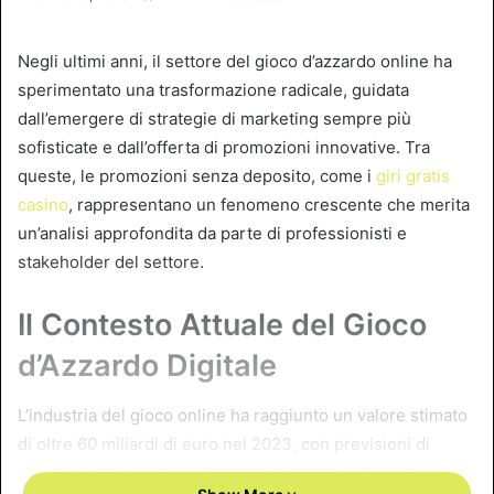
Negli ultimi anni, il settore del gioco d’azzardo online ha
sperimentato una trasformazione radicale, guidata
dall’emergere di strategie di marketing sempre più
sofisticate e dall’offerta di promozioni innovative. Tra
queste, le promozioni senza deposito, come i
giri gratis
casino
, rappresentano un fenomeno crescente che merita
un’analisi approfondita da parte di professionisti e
stakeholder del settore.
Il Contesto Attuale del Gioco
d’Azzardo Digitale
L’industria del gioco online ha raggiunto un valore stimato
di oltre 60 miliardi di euro nel 2023, con previsioni di
crescita annuale del 10% secondo i report di
H2 Gambling