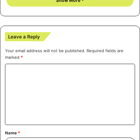
Show More
Capital
. Un elemento chiave di questa espansione risiede
nella capacità dei casinò digitali di attrarre nuovi giocatori
e fidelizzare quelli esistenti attraverso offerte allettanti.
L’importanza delle strategie di acquisizione si riflette nella
crescente popolarità di iniziative di marketing come le
Leave a Reply
offerte di giri gratis senza deposito
, che rappresentano
un veicolo efficace per il profitto reciproco tra operatori e
Your email address will not be published.
Required fields are
marked
*
utenti.
Le Promozioni Senza Deposito:
C
Una Porta d’Accesso per il
o
m
Giocatore
m
Le promozioni senza deposito, nota anche come “
giri
e
gratis casino
“, sono offerte che permettono ai nuovi utenti
n
di esplorare i giochi senza rischiare il proprio denaro.
t
Questa strategia è fondamentale per:
Name
*
*