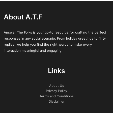
Personalizzazione delle offerte
: l’uso di analisi
avanzate di dati comportamentali permette di offrire
About A.T.F
promozioni più mirate, aumentando la probabilità di
conversione.
Answer The Folks is your go-to resource for crafting the perfect
Regolamentazione del settore
: gli enti regolatori
responses in any social scenario. From holiday greetings to flirty
come l’
Agenzia delle Dogane e dei Monopoli
in Italia
replies, we help you find the right words to make every
stanno rafforzando i controlli per tutelare i
interaction meaningful and engaging.
consumatori, assicurando che le promozioni
rispettino norme di trasparenza e correttezza.
Links
In questo ambiente in evoluzione, strumenti come i crediti
bonus e le promozioni senza deposito devono integrarsi
con sistemi di gioco responsabile e misure di protezione
About Us
Privacy Policy
del giocatore, garantendo la sostenibilità a lungo termine
Terms and Conditions
dell’industria.
Disclaimer
Questo Enorme Ricorso alle