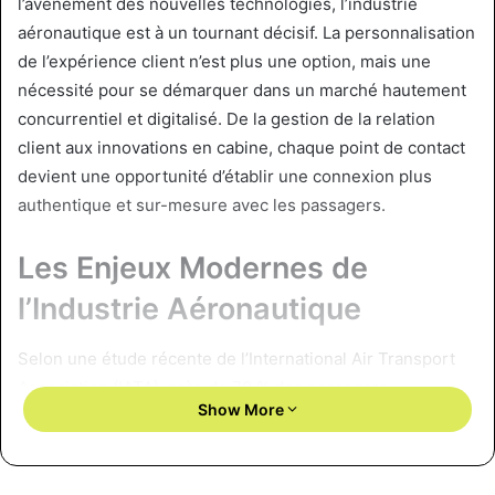
l’avènement des nouvelles technologies, l’industrie
aéronautique est à un tournant décisif. La personnalisation
de l’expérience client n’est plus une option, mais une
nécessité pour se démarquer dans un marché hautement
concurrentiel et digitalisé. De la gestion de la relation
client aux innovations en cabine, chaque point de contact
devient une opportunité d’établir une connexion plus
authentique et sur-mesure avec les passagers.
Les Enjeux Modernes de
l’Industrie Aéronautique
Selon une étude récente de l’International Air Transport
Association (IATA), près de 70 % des passagers
Show More
considèrent la personnalisation comme un critère
déterminant dans leur choix de compagnie aérienne
(
source : IATA, 2023
). Les attentes portent désormais sur