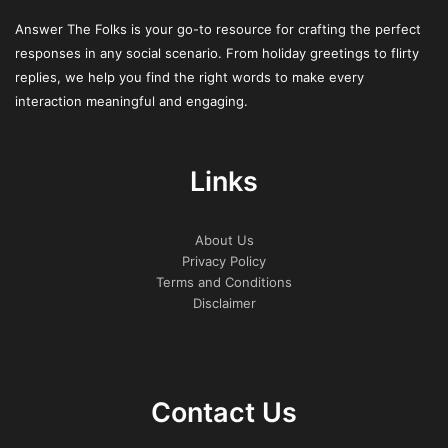
et adaptées. Leur approche repose sur l’intégration de
Answer The Folks is your go-to resource for crafting the perfect
systèmes intelligents qui recueillent et analysent en
responses in any social scenario. From holiday greetings to flirty
temps réel les données des passagers, permettant ainsi
replies, we help you find the right words to make every
une personnalisation à la fois proactive et intuitive.
interaction meaningful and engaging.
En collaborant avec des partenaires technologiques, cette
Links
plateforme permet aux compagnies aériennes de
concevoir des parcours voyage sur mesure, de la
réservation à l’arrivée, avec une fluidité qui répond aux
About Us
nouveaux standards de satisfaction client.
Privacy Policy
Terms and Conditions
Perspectives pour l’avenir :
Disclaimer
Vers une Expérience
Émotionnelle
Contact Us
Au-delà des innovations technologiques, c’est l’aspect