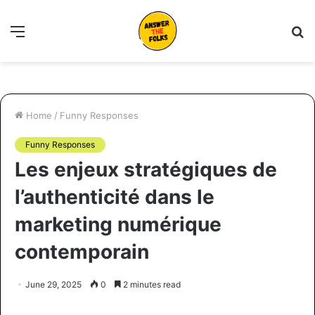
Menu
S
fo
Home
/
Funny Responses
Funny Responses
Les enjeux stratégiques de
l’authenticité dans le
marketing numérique
contemporain
June 29, 2025
0
2 minutes read