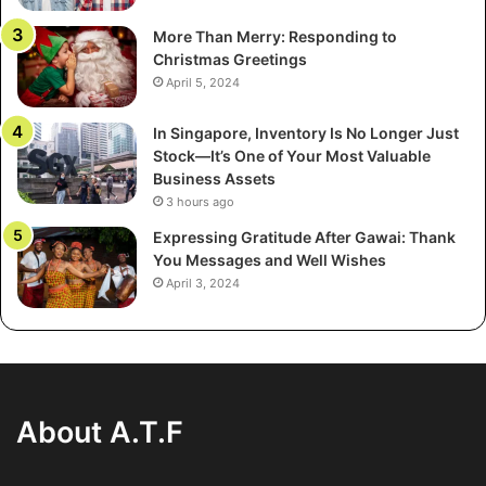
Pelitilan hallinta: pelaaja voi asettaa istunnon kestot sekä
More Than Merry: Responding to
Christmas Greetings
hyödyntää pelisäännöt, joita sovelletaan haluttuihin
April 5, 2024
pelityyppeihin. Tämä auttaa pelin hallinnassa ja
vastuullisten rajojen asettamisessa.
In Singapore, Inventory Is No Longer Just
Stock—It’s One of Your Most Valuable
Pelaamisesta puhuttaessa käyttäjäkokemus korostuu:
Business Assets
pelilliset toiminnot, kuten ääni- ja visuaaliset elementit
3 hours ago
sekä reagoiva käyttöliittymä, vaikuttavat siihen, miten
Expressing Gratitude After Gawai: Thank
sujuvasti peli avautuu ja miten se tuntuu aikalaiselta.
You Messages and Well Wishes
April 3, 2024
Pelaamiskokemus rakentuu selkeästi: pelit ovat helposti
löydettävissä, ja käyttöliittymä tukee sujuvaa siirtymistä
pelistä toiseen sekä nopeaa palaamista takaisin tutulla
alueelle.
About A.T.F
Käytännön ohjeet turvalliseen