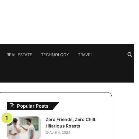
Se
REAL ESTATE
TECHNOLOGY
TRAVEL
for
Popular Posts
Zero Friends, Zero Chill:
Hilarious Roasts
April 4, 2024