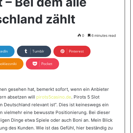
 – Bei dem alle
schland zählt
0
6 minutes read
kedIn
Tumblr
Pinterest
oklassniki
Pocket
ormen gesehen hat, bemerkt sofort, wenn ein Anbieter
ern absetzen will
pirots5casino.de
. Pirots 5 Slot
in Deutschland relevant ist”. Dies ist keineswegs ein
n vielmehr eine bewusste Positionierung. Bei dieser
ligen Dinge etwa Spiele oder auch Boni an. Mein Blick
ung des Kunden. Wie ist das Gefühl, hier beständig zu