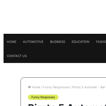
HOME
AUTOMOTIVE
BUSINESS
EDUCATION
FASHI
CONTACT US
Home
/
Funny Responses
/
Pirots 5 Automat – Bei
Funny Responses