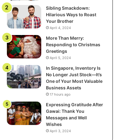
Sibling Smackdown:
Hilarious Ways to Roast
Your Brother
April 4, 2024
More Than Merry:
Responding to Christmas
Greetings
April 5, 2024
In Singapore, Inventory Is
No Longer Just Stock—It’s
One of Your Most Valuable
Business Assets
17 hours ago
Expressing Gratitude After
Gawai: Thank You
Messages and Well
Wishes
April 3, 2024