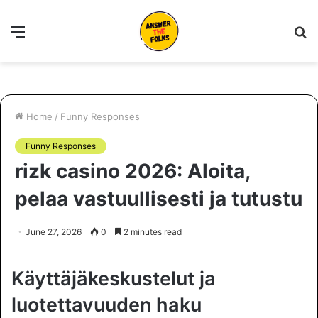
Menu
S
fo
Home
/
Funny Responses
Funny Responses
rizk casino 2026: Aloita,
pelaa vastuullisesti ja tutustu
June 27, 2026
0
2 minutes read
Käyttäjäkeskustelut ja
luotettavuuden haku