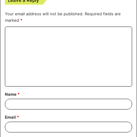
Leave a Reply
yleisen kuvan brändin luotettavuudesta ja kyvystä vastata
pelaajien odotuksiin ilman, että lupauksia annetaan
Your email address will not be published.
Required fields are
marked
*
yksittäisistä eduista.
C
Rekisteröitymisprosessin
o
yleiskuva ja suositukset
m
m
Kokonaisuudessaan Rizk Casinon platform overview
e
korostaa yksinkertaisuutta ja selkeyttä, joka auttaa sekä
n
aloittelijoita että kokeneita pelaajia löytämään
t
tarvitsemansa toiminnot helposti. Tämä rakenne tukee
Name
*
nopeaa aloittamista, jatkuvaa navigointia sekä laadukasta
*
pelikokemusta, mikä on tärkeä osa modernin online-
kasinon menestystä.
Email
*
Tuki pelinvalintaan liittyen auttaa pelaajia löytämään
nopeasti sopivat pelit. Vaikka tämä osio ei keskity