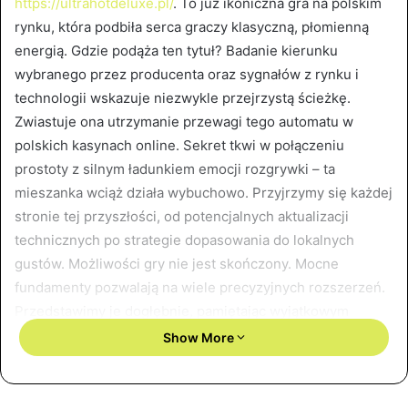
https://ultrahotdeluxe.pl/
. To już ikoniczna gra na polskim
rynku, która podbiła serca graczy klasyczną, płomienną
energią. Gdzie podąża ten tytuł? Badanie kierunku
wybranego przez producenta oraz sygnałów z rynku i
technologii wskazuje niezwykle przejrzystą ścieżkę.
Zwiastuje ona utrzymanie przewagi tego automatu w
polskich kasynach online. Sekret tkwi w połączeniu
prostoty z silnym ładunkiem emocji rozgrywki – ta
mieszanka wciąż działa wybuchowo. Przyjrzymy się każdej
stronie tej przyszłości, od potencjalnych aktualizacji
technicznych po strategie dopasowania do lokalnych
gustów. Możliwości gry nie jest skończony. Mocne
fundamenty pozwalają na wiele precyzyjnych rozszerzeń.
Przedstawimy je dogłębnie, pamiętając wyjątkowym
charakterze polskiej sceny gier i jej ambitnych graczach.
Show More
Usprawnienia w zakresie premii