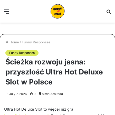
Menu
S
fo
Home
/
Funny Responses
Funny Responses
Ścieżka rozwoju jasna:
przyszłość Ultra Hot Deluxe
Slot w Polsce
July 7, 2026
0
8 minutes read
Ultra Hot Deluxe Slot to więcej niż gra