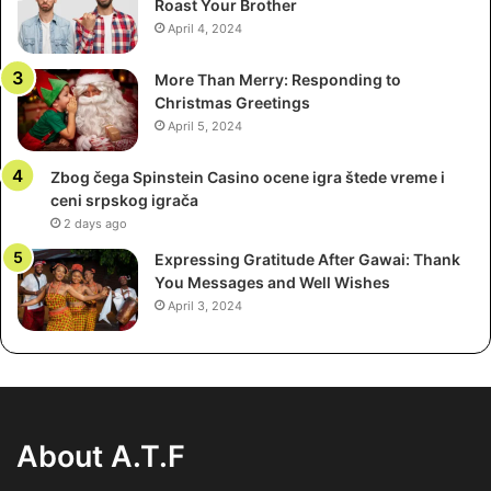
Roast Your Brother
Podstawą do dalszego powodzenia Ultra Hot Deluxe Slot
April 4, 2024
w Polsce jest pogłębione, wnikliwe zrozumienie i
reagowanie się na lokalne upodobania. Polscy gracze mają
More Than Merry: Responding to
Christmas Greetings
specyficzny zmysł. Cenią klarowność, uczciwość
April 5, 2024
rozgrywki oraz gry, które oferują regularne, drobniejsze
wygrane utrzymujące zaangażowanie. Ultra Hot Deluxe już
Zbog čega Spinstein Casino ocene igra štede vreme i
teraz to robi. Jednak ścieżka rozwoju pokazuje na opcję
ceni srpskog igrača
wprowadzenia wyjątkowych, czasowych eventów lub
2 days ago
turniejów o polskiej tematyce. Nie zmieniłyby one
Expressing Gratitude After Gawai: Thank
klasycznej mechaniki, a dodały okazjonalnego smaczku.
You Messages and Well Wishes
Mogą to być okresowe zwiększenia liczby darmowych
April 3, 2024
spinów podczas lokalnych świąt lub konkurencja o
nagrody specjalne z okazji polskich wydarzeń sportowych.
Kontakt i wsparcie klienta w zupełności przetłumaczone
oraz zaadaptowane do lokalnych kanałów komunikacji
muszą utrzymać się absolutnym priorytetem. Taka
About A.T.F
dostosowanie wykracza daleko poza sam tłumaczenie