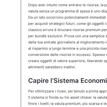
Dopo aver intuito come entrano le risorse, la p
valuta senza un programma di spesa è uno dispe
Da un lato occorrono potenziamenti immediati ch
per acquisti strategici futuri, come gli oggett
classico errore è bruciare risorse premium per
per bundle esclusivi. Prova con una semplice s
delle tue entrate giornaliere al miglioramento
al risparmio a lungo termine e una piccola riser
conversione delle risorse in eccesso. Spesso m
creare oggetti di valore superiore, liberando s
altrimenti sarebbero inattivi.
Capire l’Sistema Econom
Per ottimizzare i ricavi, sei tenuto a prima a
Il sistema si fonda su tre asset chiave: la valut
finire i livelli; la valuta premium, più scarsa e 