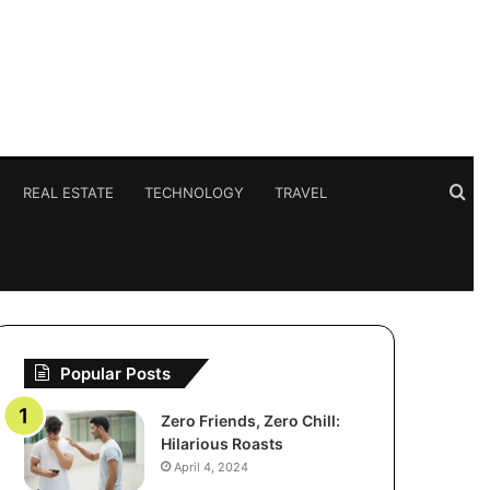
Se
REAL ESTATE
TECHNOLOGY
TRAVEL
for
Popular Posts
Zero Friends, Zero Chill:
Hilarious Roasts
April 4, 2024