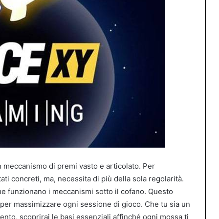
 meccanismo di premi vasto e articolato. Per
ati concreti, ma, necessita di più della sola regolarità.
me funzionano i meccanismi sotto il cofano. Questo
 per massimizzare ogni sessione di gioco. Che tu sia un
ento, scoprirai le basi essenziali affinché ogni mossa ti