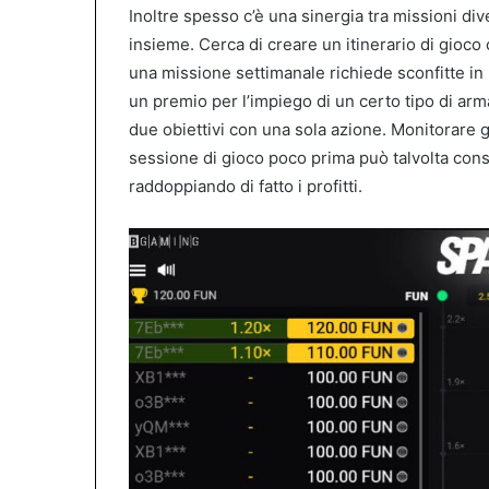
Inoltre spesso c’è una sinergia tra missioni di
insieme. Cerca di creare un itinerario di gioco 
una missione settimanale richiede sconfitte in
un premio per l’impiego di un certo tipo di ar
due obiettivi con una sola azione. Monitorare gli
sessione di gioco poco prima può talvolta cons
raddoppiando di fatto i profitti.