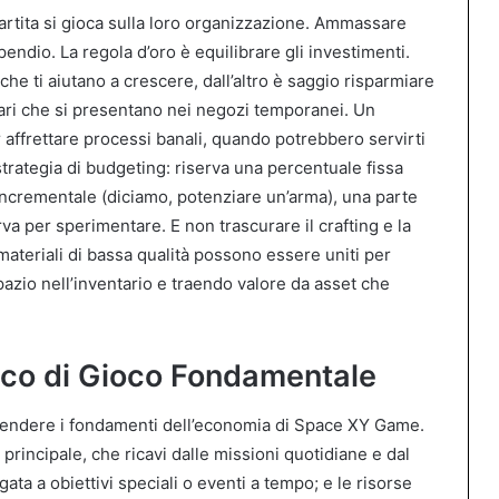
artita si gioca sulla loro organizzazione. Ammassare
ndio. La regola d’oro è equilibrare gli investimenti.
e ti aiutano a crescere, dall’altro è saggio risparmiare
i rari che si presentano nei negozi temporanei. Un
 affrettare processi banali, quando potrebbero servirti
trategia di budgeting: riserva una percentuale fissa
 incrementale (diciamo, potenziare un’arma), una parte
va per sperimentare. E non trascurare il crafting e la
ateriali di bassa qualità possono essere uniti per
pazio nell’inventario e traendo valore da asset che
ico di Gioco Fondamentale
pprendere i fondamenti dell’economia di Space XY Game.
a principale, che ricavi dalle missioni quotidiane e dal
legata a obiettivi speciali o eventi a tempo; e le risorse