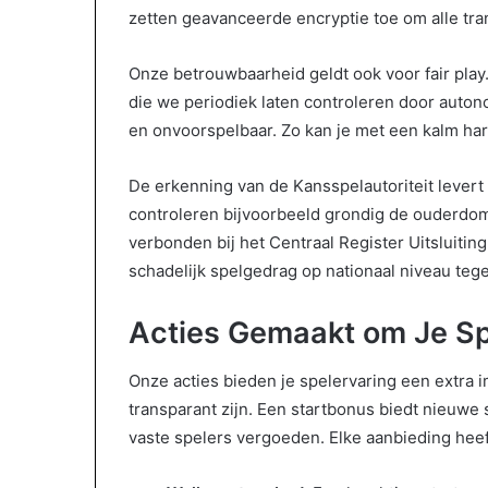
zetten geavanceerde encryptie toe om alle tr
Onze betrouwbaarheid geldt ook voor fair pl
die we periodiek laten controleren door autonom
en onvoorspelbaar. Zo kan je met een kalm har
De erkenning van de Kansspelautoriteit leve
controleren bijvoorbeeld grondig de ouderdom 
verbonden bij het Centraal Register Uitsluiti
schadelijk spelgedrag op nationaal niveau tege
Acties Gemaakt om Je Sp
Onze acties bieden je spelervaring een extra i
transparant zijn. Een startbonus biedt nieuwe 
vaste spelers vergoeden. Elke aanbieding heef