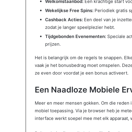
Welkomstaanbod:
Een krachtige start voo
Wekelijkse Free Spins:
Periodiek gratis s
Cashback Acties:
Een deel van je inzette
zodat je langer speelplezier hebt.
Tijdgebonden Evenementen:
Speciale act
prijzen.
Het is belangrijk om de regels te snappen. El
vaak je het bonusbedrag moet omspelen. Deze r
ze even door voordat je een bonus activeert.
Een Naadloze Mobiele Er
Meer en meer mensen gokken. Om die reden is
mobiel toepassing. Via je browser heb je mete
interface werkt soepel mee met elk apparaat, wa