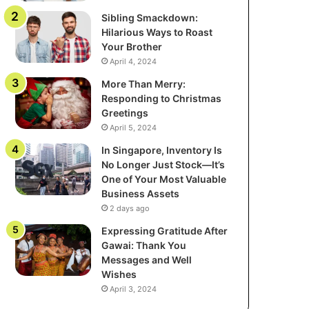
Sibling Smackdown:
Hilarious Ways to Roast
Your Brother
April 4, 2024
More Than Merry:
Responding to Christmas
Greetings
April 5, 2024
In Singapore, Inventory Is
No Longer Just Stock—It’s
One of Your Most Valuable
Business Assets
2 days ago
Expressing Gratitude After
Gawai: Thank You
Messages and Well
Wishes
April 3, 2024