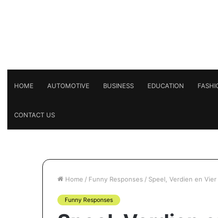
HOME
AUTOMOTIVE
BUSINESS
EDUCATION
FASHI
CONTACT US
Home
/
Funny Responses
/
Speel, Verdien en Vier
Funny Responses