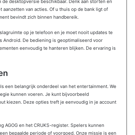
van de desktopversie beschikbaar. Denk aan storten en
aanzetten van acties. Of u thuis op de bank ligt of
ment bevindt zich binnen handbereik.
slagruimte op je telefoon en je moet nooit updates te
s Android. De bediening is geoptimaliseerd voor
menten eenvoudig te hanteren blijken. De ervaring is
en
ls een belangrijk onderdeel van het entertainment. We
regie kunnen voeren. Je kunt bijvoorbeeld
out kiezen. Deze opties treft je eenvoudig in je account
ing AGOG en het CRUKS-register. Spelers kunnen
or een bepaalde periode of voorgoed. Onze missie is een