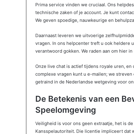
Prima service vinden we cruciaal. Ons helpdes
technische zaken of je account. Je kunt contact
We geven spoedige, nauwkeurige en behulpz
Daarnaast leveren we uitvoerige zelfhulpmidd
vragen. In ons helpcenter treft u ook heldere
verantwoord gokken. We raden aan om hier in e
Onze live chat is actief tijdens royale uren, 
complexe vragen kunt u e-mailen; we streven er
getraind in de Nederlandse wetgeving voor on
De Betekenis van een Bev
Speelomgeving
Veiligheid is voor ons geen extraatje, het is d
Kansspelautoriteit. Die licentie impliceert d