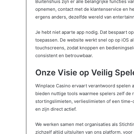
Buitenshuis zijn er alle belangrijke functies 
opnemen, contact met de klantenservice en het 
ergens anders, dezelfde wereld van entertain
Je hebt niet aparte app nodig. Dat bespaart op
toepassen. De website werkt snel op op iOS al
touchscreens, zodat knoppen en bedieningsele
consistent en betrouwbaar.
Onze Visie op Veilig Spel
Winplace Casino ervaart verantwoord spelen a
bieden nuttige tools waarmee spelers zelf de 
stortingslimieten, verlieslimieten of een time-
en zijn direct actief.
We werken samen met organisaties als Sticht
zichzelf altijd uitsluiten van ons platform, vo