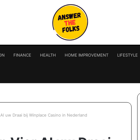
ON
FINANCE
HEALTH
HOME IMPROVEMENT
LIFESTYLE
 Al uw Draai bij Winplace Casino in Nederland