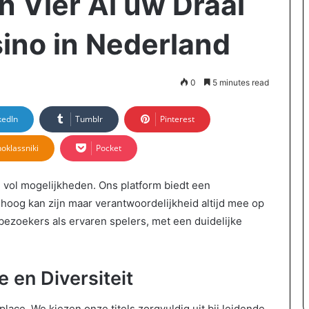
n Vier Al uw Draai
sino in Nederland
0
5 minutes read
kedIn
Tumblr
Pinterest
oklassniki
Pocket
d vol mogelijkheden. Ons platform biedt een
hoog kan zijn maar verantwoordelijkheid altijd mee op
 bezoekers als ervaren spelers, met een duidelijke
 en Diversiteit
lace. We kiezen onze titels zorgvuldig uit bij leidende