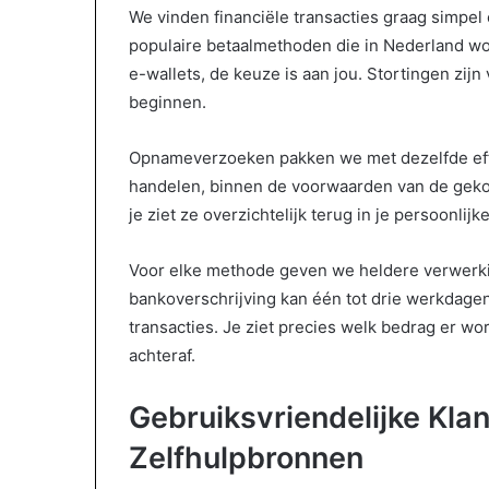
We vinden financiële transacties graag simpel
populaire betaalmethoden die in Nederland wo
e-wallets, de keuze is aan jou. Stortingen zijn v
beginnen.
Opnameverzoeken pakken we met dezelfde effic
handelen, binnen de voorwaarden van de gekoz
je ziet ze overzichtelijk terug in je persoonli
Voor elke methode geven we heldere verwerking
bankoverschrijving kan één tot drie werkdagen
transacties. Je ziet precies welk bedrag er w
achteraf.
Gebruiksvriendelijke Kla
Zelfhulpbronnen