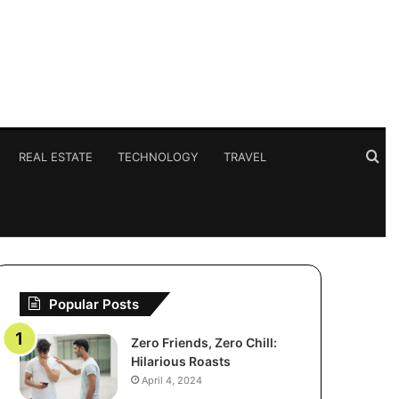
Se
REAL ESTATE
TECHNOLOGY
TRAVEL
for
Popular Posts
Zero Friends, Zero Chill:
Hilarious Roasts
April 4, 2024