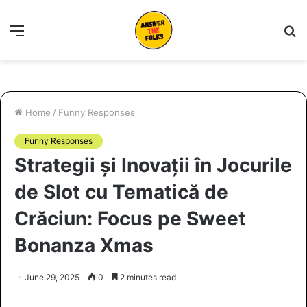
Menu
S
fo
Home
/
Funny Responses
Funny Responses
Strategii și Inovații în Jocurile
de Slot cu Tematică de
Crăciun: Focus pe Sweet
Bonanza Xmas
June 29, 2025
0
2 minutes read