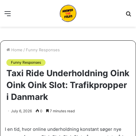
Menu
S
fo
Home
/
Funny Responses
Funny Responses
Taxi Ride Underholdning Oink
Oink Oink Slot: Trafikpropper
i Danmark
July 6, 2026
0
7 minutes read
I en tid, hvor online underholdning konstant søger nye