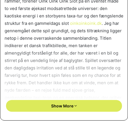
rammer, forener Oink Oink Oink Slot på en uventet måde
to ved første øjekast modsatrettede universer: den
kaotiske energi i en storbyens taxa-tur og den fængslende
struktur fra en gammeldags slot
oinkoinkoink.dk
. Jeg har
gennemgået dette spil grundigt, og dets tiltrækning ligger
netop i denne overraskende sammenblanding. Titlen
indikerer et dansk trafikbillede, men tanken er
almengyldigt forståeligt for alle, der har været i en bil og
stirret på en uendelig linje af baglygter. Spillet oversætter
den dagligdags irritation ved at stå stille til en legende og
farverig tur, hvor hvert spin føles som en ny chance for at
rykke frem. Det handler ikke kun om at vinde, men om at
nyde færden – en rejse fuld med sjove grise,
genkendelige taxi-tegn og en energisk lydspor, der griber
sjælen af storbyliv. Dette er en original tilgang til online
Show More
casino, som jeg betragter både frisk og medrivende.