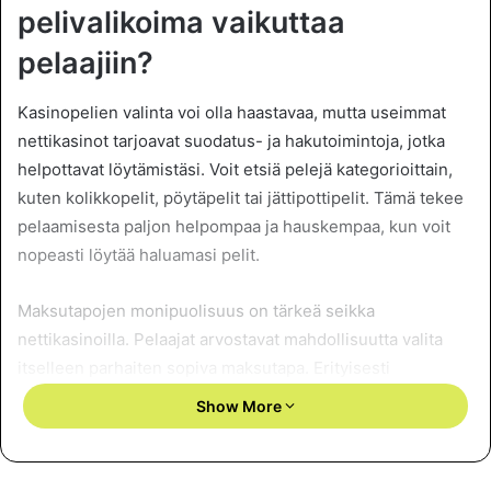
pelivalikoima vaikuttaa
pelaajiin?
Kasinopelien valinta voi olla haastavaa, mutta useimmat
nettikasinot tarjoavat suodatus- ja hakutoimintoja, jotka
helpottavat löytämistäsi. Voit etsiä pelejä kategorioittain,
kuten kolikkopelit, pöytäpelit tai jättipottipelit. Tämä tekee
pelaamisesta paljon helpompaa ja hauskempaa, kun voit
nopeasti löytää haluamasi pelit.
Maksutapojen monipuolisuus on tärkeä seikka
nettikasinoilla. Pelaajat arvostavat mahdollisuutta valita
itselleen parhaiten sopiva maksutapa. Erityisesti
suomalaisille pelaajille on tärkeää, että tarjolla on tuttuja ja
Show More
turvallisia maksuvaihtoehtoja.
Kasinopelien ystäville on tärkeää löytää luotettava ja