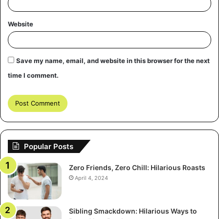
tarjoavat sekä klassisia että moderneja pelejä, joten voit
nauttia erilaisista pelikokemuksista yhdellä ja samalla
Website
sivustolla.
Oikean nettikasinon valinta voi vaikuttaa suuresti
Save my name, email, and website in this browser for the next
pelikokemukseesi. Hyvin suunniteltu alusta, joka on
time I comment.
helppokäyttöinen, tekee pelaamisesta nautinnollisempaa.
Etsi kasinoita, jotka tarjoavat käyttäjäystävällisiä rajapintoja
ja selkeitä navigointiominaisuuksia.
Pelaamisen aloittaminen: ensimmäiset askeleet
Popular Posts
Ilmaiskierrosten käyttö ja ehdot
Asiakaspalvelun saavutettavuus ja laatu
Zero Friends, Zero Chill: Hilarious Roasts
April 4, 2024
Kanuuna Casino: Vuoden 2023
trendit
Sibling Smackdown: Hilarious Ways to