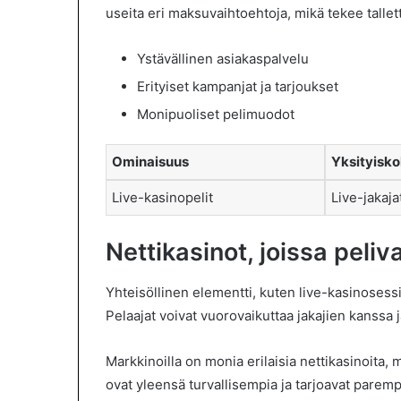
useita eri maksuvaihtoehtoja, mikä tekee talle
Ystävällinen asiakaspalvelu
Erityiset kampanjat ja tarjoukset
Monipuoliset pelimuodot
Ominaisuus
Yksityisko
Live-kasinopelit
Live-jakajat
Nettikasinot, joissa peliv
Yhteisöllinen elementti, kuten live-kasinosessi
Pelaajat voivat vuorovaikuttaa jakajien kanssa
Markkinoilla on monia erilaisia nettikasinoita, m
ovat yleensä turvallisempia ja tarjoavat paremp