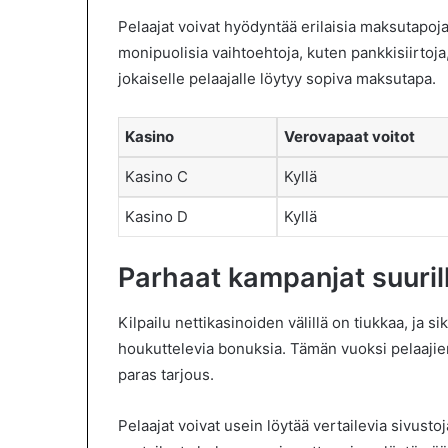
Pelaajat voivat hyödyntää erilaisia maksutapoja 
monipuolisia vaihtoehtoja, kuten pankkisiirtoja
jokaiselle pelaajalle löytyy sopiva maksutapa.
Kasino
Verovapaat voitot
Kasino C
Kyllä
Kasino D
Kyllä
Parhaat kampanjat suurill
Kilpailu nettikasinoiden välillä on tiukkaa, ja s
houkuttelevia bonuksia. Tämän vuoksi pelaajien 
paras tarjous.
Pelaajat voivat usein löytää vertailevia sivusto