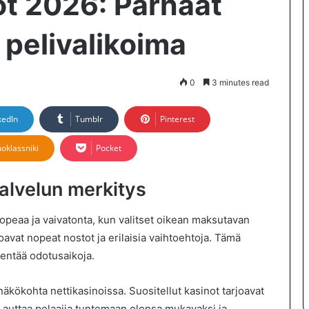
ot 2026: Parhaat
 pelivalikoima
0
3 minutes read
kedIn
Tumblr
Pinterest
oklassniki
Pocket
alvelun merkitys
 nopeaa ja vaivatonta, kun valitset oikean maksutavan
oavat nopeat nostot ja erilaisia vaihtoehtoja. Tämä
entää odotusaikoja.
 näkökohta nettikasinoissa. Suositellut kasinot tarjoavat
ä auttaa pelaajia tuntemaan olonsa mukavaksi ja