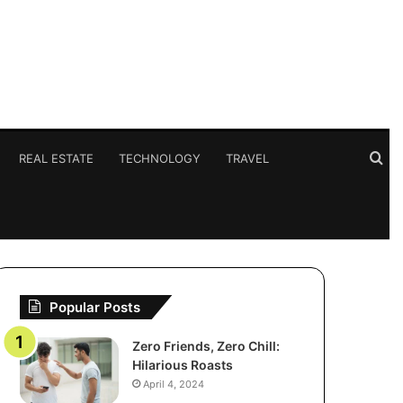
Se
REAL ESTATE
TECHNOLOGY
TRAVEL
for
Popular Posts
Zero Friends, Zero Chill:
Hilarious Roasts
April 4, 2024