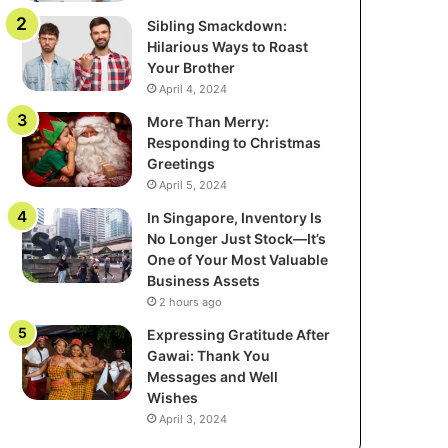
Sibling Smackdown:
Hilarious Ways to Roast
Your Brother
April 4, 2024
More Than Merry:
Responding to Christmas
Greetings
April 5, 2024
In Singapore, Inventory Is
No Longer Just Stock—It’s
One of Your Most Valuable
Business Assets
2 hours ago
Expressing Gratitude After
Gawai: Thank You
Messages and Well
Wishes
April 3, 2024