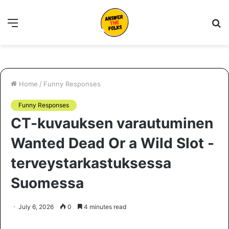
Menu
S
fo
Home
/
Funny Responses
Funny Responses
CT-kuvauksen varautuminen
Wanted Dead Or a Wild Slot -
terveystarkastuksessa
Suomessa
July 6, 2026
0
4 minutes read