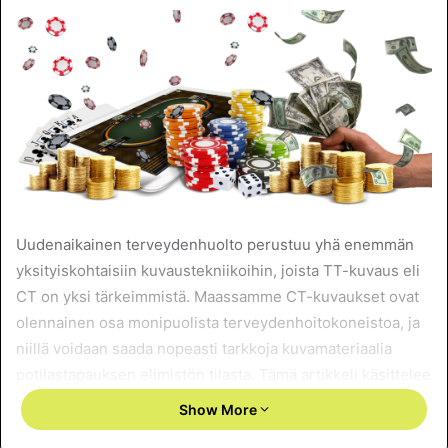
Uudenaikainen terveydenhuolto perustuu yhä enemmän
yksityiskohtaisiin kuvaustekniikoihin, joista TT-kuvaus eli
CT on yksi tärkeimmistä. Maassamme CT-kuvaukset ovat
olennainen osa monipuolista terveydenhoitokoneistoa, ja
niillä voidaan saada nopeasti tarkkoja kuvamateriaalia
potilastapauksen elimistön tilasta. Tämä artikkeli käsittelee
CT-kuvauksen valmistautumista varsinkin Wanted Dead Or
Show More
a Wild Slot -nimisen terveystarkastuspaketin puitteissa,