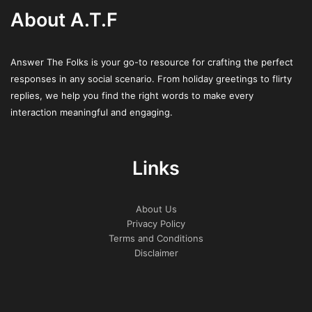
kontrastiaineen annostelun aiheuttamasta tunteesta.
About A.T.F
Tutkittavasta alueesta riippuen pyydetään pyytää
pidättelemään hengitystä vähäisiä jaksoja, mikä voi olla
Answer The Folks is your go-to resource for crafting the perfect
vähän vaivalloista.
responses in any social scenario. From holiday greetings to flirty
replies, we help you find the right words to make every
Miten nopeasti saan tulokset
interaction meaningful and engaging.
Wanted Dead Or a Wild Slot -
paketista?
Links
Kuvien katselua ja raportin laatimista varten radiologille
kuluu aikaa, yleensä muutamasta päivästä noin viikkoon.
About Us
Wanted Dead Or a Wild Slot -paketin kohdalla tulokset
Privacy Policy
esitellään ja tulkitaan yleensä erillisellä seurantakäynnillä
Terms and Conditions
lääkärin kanssa, joka on varattu jo etukäteen. Tämä käynti
Disclaimer
ajoittuu useimmiten noin 1-2 viikon päähän itse
kuvantamisesta.