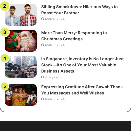
turvaavat turvallisen ja laadukkaan kuvauksen.
Sibling Smackdown: Hilarious Ways to
Roast Your Brother
Mikä on kontrastiaine ja kuinka se
April 4, 2024
syötetään?
More Than Merry: Responding to
Christmas Greetings
Varjoaine on kemiallinen aine, joka saa verisuoniston ja
April 5, 2024
tietyt elimistön osat näkyvämmiksi CT-kuvissa. Se
annetaan tavallisesti intravenoosisti käsivarteen asetetun
In Singapore, Inventory Is No Longer Just
kanyylin kautta. Injektion aikana voi esiintyä lyhytaikainen
Stock—It’s One of Your Most Valuable
lämpö tai metallinen aromi suussa. Neste eliminoituu
Business Assets
2 days ago
ruumiista normaalisti munuaisten kautta seuraavien
vuorokausien aikana.
Expressing Gratitude After Gawai: Thank
You Messages and Well Wishes
April 3, 2024
Onko CT-kuvaus kivulias?
Itse tutkimus on täysin kivuton. Potilas pysyy
liikkumattomana pöydällä, kun laite skannaa. Ainoa
epämukavuus voi tulla paikallaan makaamisesta tai